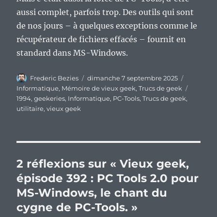
aussi complet, parfois trop. Des outils qui sont
de nos jours – à quelques exceptions comme le
récupérateur de fichiers effacés – fournit en
standard dans MS-Windows.
Auteur
Publié
Catégorie
Frederic Bezies
dimanche 7 septembre 2025
le
Étiquett
Informatique
,
Mémoire de vieux geek
,
Trucs de geek
1994
,
geekeries
,
Informatique
,
PC-Tools
,
Trucs de geek
,
utilitaire
,
vieux geek
2 réflexions sur « Vieux geek,
épisode 392 : PC Tools 2.0 pour
MS-Windows, le chant du
cygne de PC-Tools. »