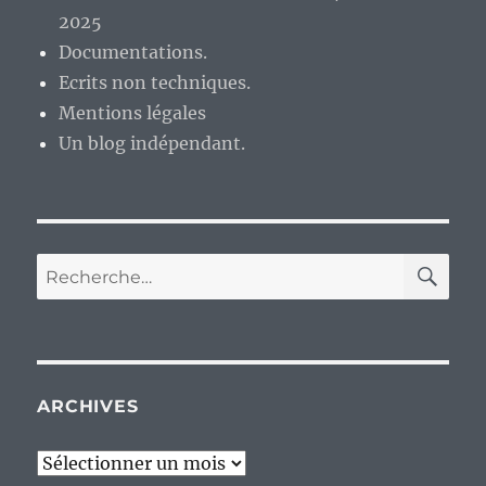
2025
Documentations.
Ecrits non techniques.
Mentions légales
Un blog indépendant.
RE
Recherche
pour :
ARCHIVES
Archives