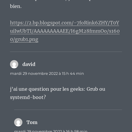
bien.
https://2.bp.blogspot.com/-7foRink6ZHY/T0Y
uiIwUbTI/AAAAAAAAAEE/I6gM28fmmOo/s160
0/grub1.png
david
dit :
mardi 29 novembre 2022 à 15 h 44 min
j’ai une question pour les geeks: Grub ou
systemd-boot?
Tom
dit :
mardi 29 novembre 2022 à 16 h 58 min