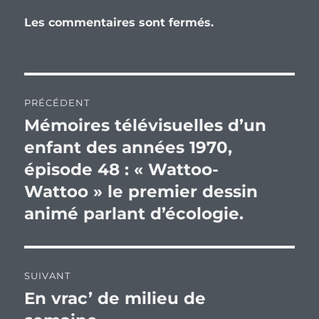
Les commentaires sont fermés.
Navigation
PRÉCÉDENT
de
Mémoires télévisuelles d’un
Publication
précédente :
enfant des années 1970,
l’article
épisode 48 : « Wattoo-
Wattoo » le premier dessin
animé parlant d’écologie.
SUIVANT
En vrac’ de milieu de
Publication
suivante :