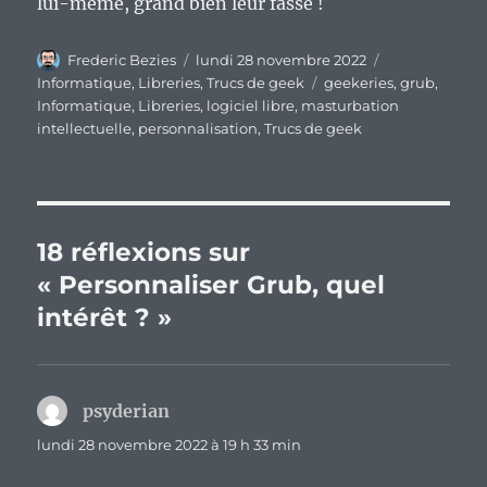
lui-même, grand bien leur fasse !
Auteur
Publié
Catégories
Frederic Bezies
lundi 28 novembre 2022
le
Étiquettes
Informatique
,
Libreries
,
Trucs de geek
geekeries
,
grub
,
Informatique
,
Libreries
,
logiciel libre
,
masturbation
intellectuelle
,
personnalisation
,
Trucs de geek
18 réflexions sur
« Personnaliser Grub, quel
intérêt ? »
psyderian
dit :
lundi 28 novembre 2022 à 19 h 33 min