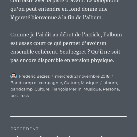
contraste avec la piste d’avant. Le xylophone
qu’on peut entendre en fond donne une
légereté bienvenue à la fin de l’album.
Comme je l’ai dit au début de l’article, l’album
est assez court ce qui permet d’avoir un
ensemble cohérent. Seul regret ? Qu’il ne soit
pas encore disponible en version physique.
Auteur
Publié
Catégories
Frederic Bezies
mercredi 21 novembre 2018
le
Étiquettes
Bandcamp et compagnie
,
Culture
,
Musique
album
,
bandcamp
,
Culture
,
François Merlin
,
Musique
,
Persona
,
post-rock
Navigation
PRÉCÉDENT
de