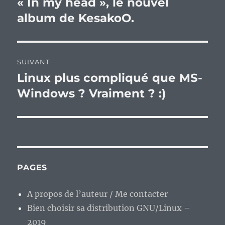
« In my head », le nouvel
Publication
précédente :
album de KesakoO.
l’article
SUIVANT
Linux plus compliqué que MS-
Publication
suivante :
Windows ? Vraiment ? :)
PAGES
A propos de l’auteur / Me contacter
Bien choisir sa distribution GNU/Linux –
2019