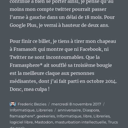
continue à bien se porter ainsi, je pense qu’au
moins mon compte twitter pourrait passer
l’arme à gauche dans un délai de 18 mois. Pour
Google Plus, je verrai à hauteur de deux ans.
Pour finir ce billet, je tiens à tirer mon chapeau
à Framasoft qui montre que ni Facebook, ni
Twitter ne sont incontournables. Que la
Framasphere* ait soufflé sa troisième bougie
est la meilleure claque aux personnes
médisantes, dont j’ai fait parti en octobre 2014.
Donc, mea culpa !
Auteur
Publié
Catégories
Frederic Bezies
mercredi 8 novembre 2017
le
Étiquettes
Informatique
,
Libreries
anniversaire
,
Diaspora
,
framasphere*
,
geekeries
,
Informatique
,
libre
,
Libreries
,
logiciel libre
,
Mastodon
,
masturbation intellectuelle
,
Trucs