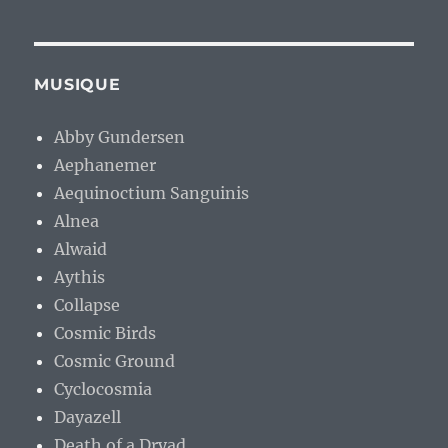
MUSIQUE
Abby Gundersen
Aephanemer
Aequinoctium Sanguinis
Alnea
Alwaid
Aythis
Collapse
Cosmic Birds
Cosmic Ground
Cyclocosmia
Dayazell
Death of a Dryad