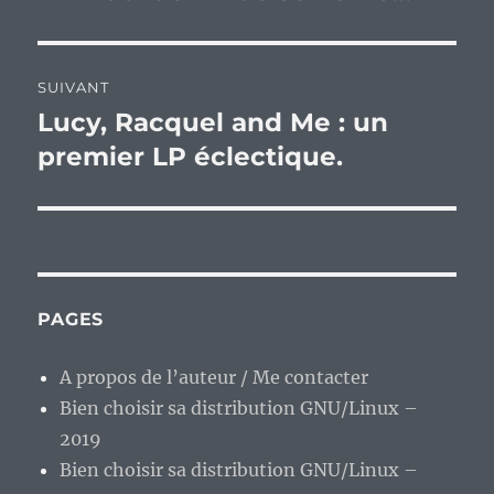
précédente :
l’article
SUIVANT
Lucy, Racquel and Me : un
Publication
suivante :
premier LP éclectique.
PAGES
A propos de l’auteur / Me contacter
Bien choisir sa distribution GNU/Linux –
2019
Bien choisir sa distribution GNU/Linux –