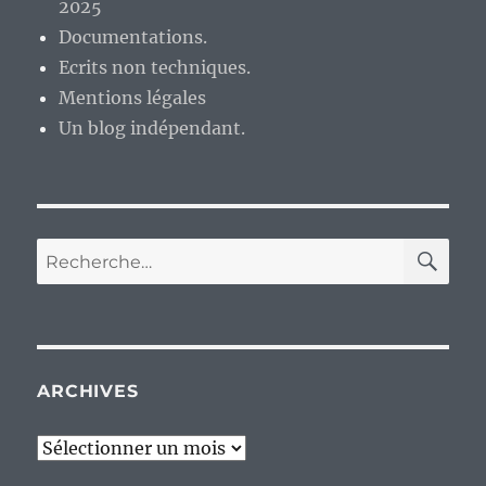
2025
Documentations.
Ecrits non techniques.
Mentions légales
Un blog indépendant.
RE
Recherche
pour :
ARCHIVES
Archives