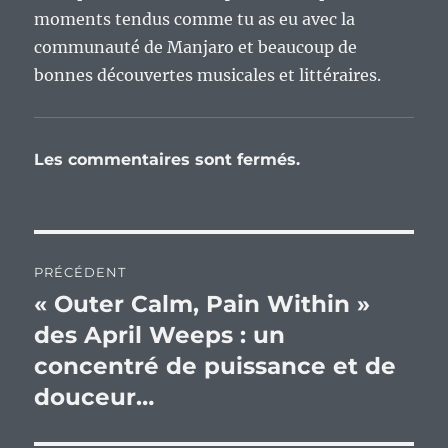
moments tendus comme tu as eu avec la
communauté de Manjaro et beaucoup de
bonnes découvertes musicales et littéraires.
Les commentaires sont fermés.
Navigation
PRÉCÉDENT
de
« Outer Calm, Pain Within »
Publication
précédente :
des April Weeps : un
l’article
concentré de puissance et de
douceur…