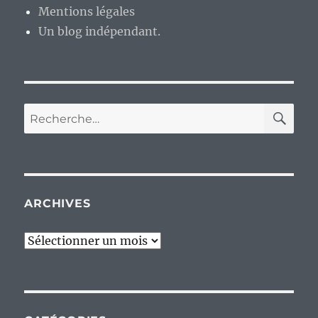
Mentions légales
Un blog indépendant.
RE
Recherche
pour :
ARCHIVES
Archives