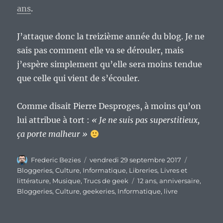
ans
.
J’attaque donc la treizième année du blog. Je ne
sais pas comment elle va se dérouler, mais
j’espère simplement qu’elle sera moins tendue
que celle qui vient de s’écouler.
Comme disait Pierre Desproges, à moins qu’on
lui attribue à tort :
« Je ne suis pas superstitieux,
ça porte malheur »
Auteur
Publié
Catégorie
Frederic Bezies
vendredi 29 septembre 2017
le
Bloggeries
,
Culture
,
Informatique
,
Libreries
,
Livres et
Étiquettes
littérature
,
Musique
,
Trucs de geek
12 ans
,
anniversaire
,
Bloggeries
,
Culture
,
geekeries
,
Informatique
,
livre