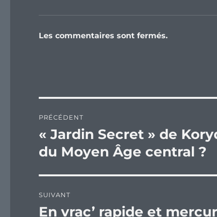
Les commentaires sont fermés.
Navigation
PRÉCÉDENT
de
« Jardin Secret » de Kory
Publication
précédente :
l’article
du Moyen Âge central ?
SUIVANT
En vrac’ rapide et mercur
Publication