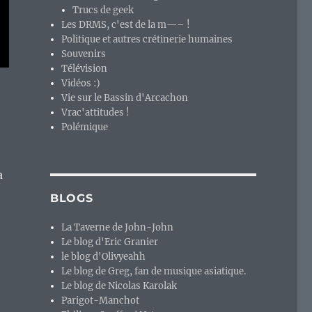
Trucs de geek
Les DRMS, c'est de la m—– !
Politique et autres crétinerie humaines
Souvenirs
Télévision
Vidéos :)
Vie sur le Bassin d'Arcachon
Vrac'attitudes !
Polémique
a
BLOGS
La Taverne de John-John
Le blog d'Eric Granier
le blog d'Olivyeahh
Le blog de Greg, fan de musique asiatique.
Le blog de Nicolas Karolak
Parigot-Manchot