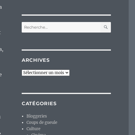
a
RECHERC
Recherche
pour :
t
a,
ARCHIVES
Archives
e
CATÉGORIES
u
Bloggeries
Coups de gueule
Culture
e