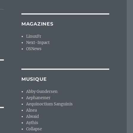
MAGAZINES
LinuxFr
Next-Inpact
OSNews
MUSIQUE
Abby Gundersen
Aephanemer
Aequinoctium Sanguinis
Alnea
Alwaid
Aythis
Collapse