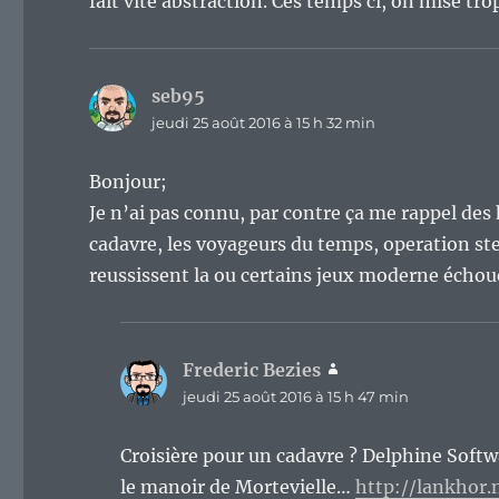
fait vite abstraction. Ces temps ci, on mise tro
seb95
dit :
jeudi 25 août 2016 à 15 h 32 min
Bonjour;
Je n’ai pas connu, par contre ça me rappel des
cadavre, les voyageurs du temps, operation ste
reussissent la ou certains jeux moderne écho
Frederic Bezies
dit :
jeudi 25 août 2016 à 15 h 47 min
Croisière pour un cadavre ? Delphine Soft
le manoir de Mortevielle…
http://lankhor.