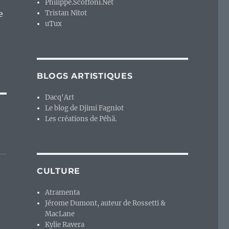
Philippe.Scoffoni.Net
e
Tristan Nitot
uTux
BLOGS ARTISTIQUES
Dacq'Art
Le blog de Djimi Fagniot
Les créations de Péhä.
CULTURE
Atramenta
Jérome Dumont, auteur de Rossetti &
MacLane
Kylie Ravera