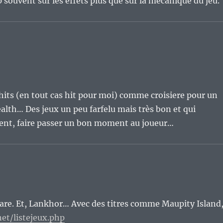
p souvent sur les effets plus que sur la mécanique du jeu.
 hits (en tout cas hit pour moi) comme croisiere pour un
alth… Des jeux un peu farfelu mais très bon et qui
uent, faire passer un bon moment au joueur…
ware. Et, Lankhor… Avec des titres comme Maupity Island
net/listejeux.php