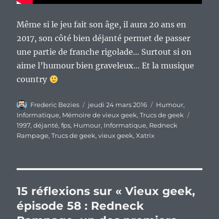
Même si le jeu fait son âge, il aura 20 ans en
2017, son côté bien déjanté permet de passer
une partie de franche rigolade… Surtout si on
aime l’humour bien graveleux… Et la musique
country
Auteur
Publié
Catégories
Frederic Bezies
jeudi 24 mars 2016
Humour
,
le
Étiquett
Informatique
,
Mémoire de vieux geek
,
Trucs de geek
1997
,
déjanté
,
fps
,
Humour
,
Informatique
,
Redneck
Rampage
,
Trucs de geek
,
vieux geek
,
Xatrix
15 réflexions sur « Vieux geek,
épisode 58 : Redneck