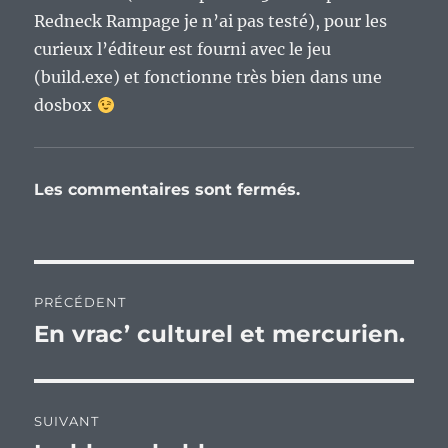
Redneck Rampage je n’ai pas testé), pour les
curieux l’éditeur est fourni avec le jeu
(build.exe) et fonctionne très bien dans une
dosbox
Les commentaires sont fermés.
Navigation
PRÉCÉDENT
de
En vrac’ culturel et mercurien.
Publication
précédente :
l’article
SUIVANT