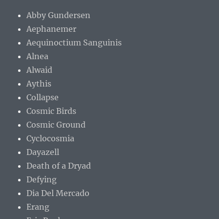
Abby Gundersen
Aephanemer
Aequinoctium Sanguinis
Alnea
Alwaid
Aythis
Collapse
Cosmic Birds
Cosmic Ground
Cyclocosmia
Dayazell
Death of a Dryad
Defying
Dia Del Mercado
Erang