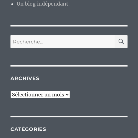
Un blog indépendant.
RE
Recherche
pour :
ARCHIVES
Archives
CATÉGORIES