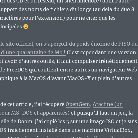
ort des CD et du réseau, un shell amélioré (dont l’auto-
support des noms de fichiers dit longs (au dela du duo 8
aractères pour l’extension) pour ne citer que les
rincipales
e site officiel, on s’aperçoit du poids énorme de l’ISO du
 d’une quarantaine de Mo !
C’est cependant une version
ut avoir d’autres outils, il faut compulser frénétiquement
l de FreeDOS qui contient entre autres un navigateur Web
raphique à la MacOS d’avant MacOS-X et plein d’autres
de cet article, j’ai récupéré
OpenGem
,
Arachne (un
pour MS-DOS et apparentés)
et puisqu’il faut un jeu, la
elle de Doom. J’ai copié les 3 sur une image ISO et je suis
DOS fraichement installé dans une machine VirtualBox,