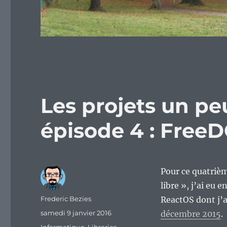
Les projets un peu
épisode 4 : Free
Pour ce quatrième
libre », j’ai eu 
Auteur
Frederic Bezies
ReactOS dont j’ai
Publié
samedi 9 janvier 2016
décembre 2015
.
le
Catégories