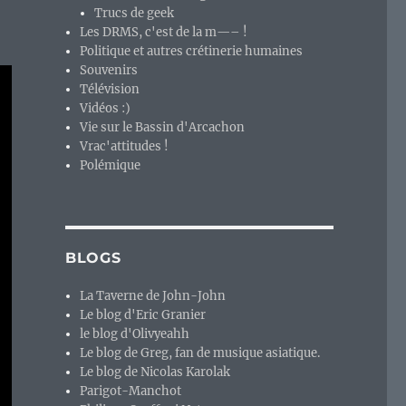
Trucs de geek
Les DRMS, c'est de la m—– !
Politique et autres crétinerie humaines
Souvenirs
Télévision
Vidéos :)
Vie sur le Bassin d'Arcachon
Vrac'attitudes !
Polémique
BLOGS
La Taverne de John-John
Le blog d'Eric Granier
le blog d'Olivyeahh
Le blog de Greg, fan de musique asiatique.
Le blog de Nicolas Karolak
Parigot-Manchot