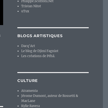
Philippe.Scoffoni.Net
Tristan Nitot
uTux
s
BLOGS ARTISTIQUES
Dacq'Art
Le blog de Djimi Fagniot
Les créations de Péhä.
CULTURE
Atramenta
Jérome Dumont, auteur de Rossetti &
MacLane
Kylie Ravera