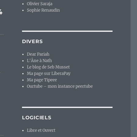
Olivier Saraja
4
Sophie Renaudin
DIVERS
Dear Pariah
L'Âne à Nath
Le blog de Seb Musset
à
Ma page sur LiberaPay
Ma page Tipeee
Ourtube – mon instance peertube
LOGICIELS
Libre et Ouvert