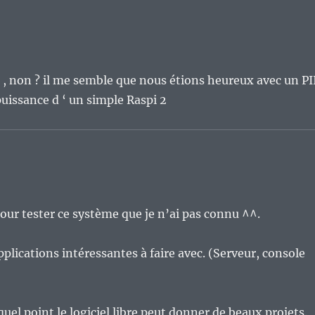
e , non ? il me semble que nous étions heureux avec un PI
puissance d ‘ un simple Raspi 2
pour tester ce système que je n’ai pas connu ^^.
pplications intéressantes à faire avec. (Serveur, console
quel point le logiciel libre peut donner de beaux projets.