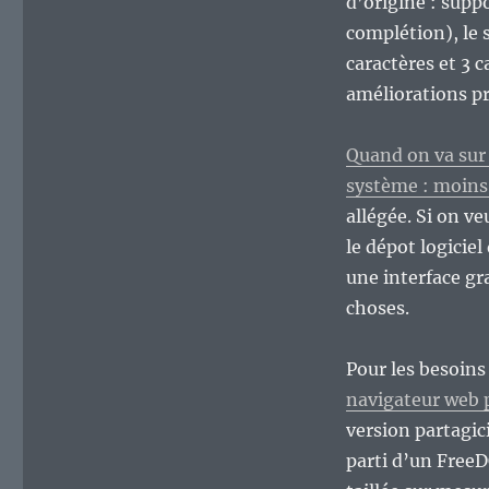
d’origine : supp
complétion), le 
caractères et 3 c
améliorations p
Quand on va sur l
système : moins
allégée. Si on ve
le dépot logicie
une interface g
choses.
Pour les besoins 
navigateur web 
version partagici
parti d’un Free