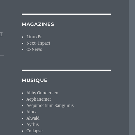
MAGAZINES
II
LinuxFr
Next-Inpact
OSNews
MUSIQUE
Abby Gundersen
Aephanemer
Aequinoctium Sanguinis
Alnea
Alwaid
Aythis
Collapse