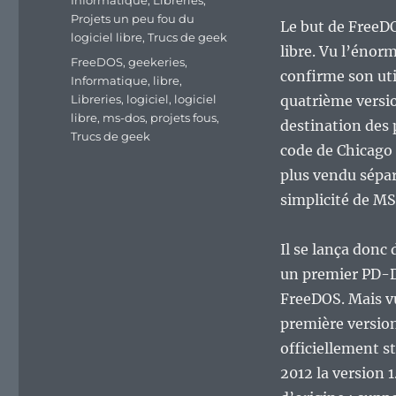
Informatique
,
Libreries
,
Projets un peu fou du
Le but de FreeDO
logiciel libre
,
Trucs de geek
libre. Vu l’énor
Étiquettes
FreeDOS
,
geekeries
,
confirme son util
Informatique
,
libre
,
Libreries
,
logiciel
,
logiciel
quatrième vers
libre
,
ms-dos
,
projets fous
,
destination des
Trucs de geek
code de Chicago
plus vendu sépar
simplicité de MS
Il se lança donc
un premier PD-D
FreeDOS. Mais vu
première version
officiellement st
2012 la version 