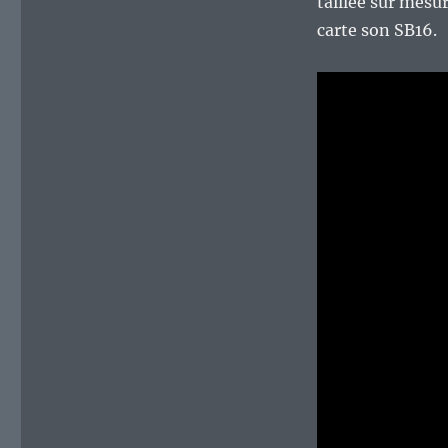
taillée sur mesu
carte son SB16.