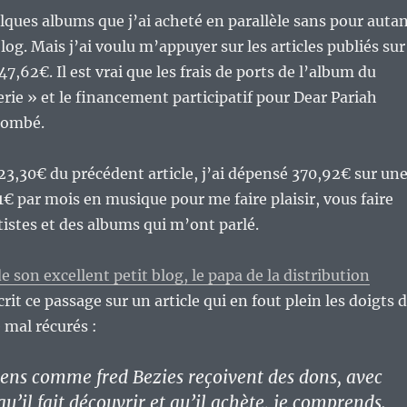
lques albums que j’ai acheté en parallèle sans pour auta
blog. Mais j’ai voulu m’appuyer sur les articles publiés sur
247,62€. Il est vrai que les frais de ports de l’album du
rie » et le financement participatif pour Dear Pariah
lombé.
123,30€ du précédent article, j’ai dépensé 370,92€ sur un
1€ par mois en musique pour me faire plaisir, vous faire
tistes et des albums qui m’ont parlé.
e son excellent petit blog, le papa de la distribution
crit ce passage sur un article qui en fout plein les doigts 
 mal récurés :
gens comme fred Bezies reçoivent des dons, avec
 qu’il fait découvrir et qu’il achète, je comprends.