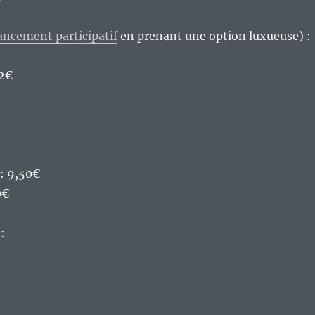
ancement participatif
en prenant une option luxueuse) :
72€
: 9,50€
0€
: