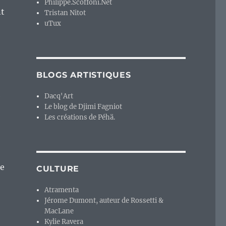
Philippe.Scoffoni.Net
nt
Tristan Nitot
uTux
BLOGS ARTISTIQUES
e
Dacq'Art
Le blog de Djimi Fagniot
Les créations de Péhä.
de
CULTURE
Atramenta
Jérome Dumont, auteur de Rossetti &
MacLane
Kylie Ravera