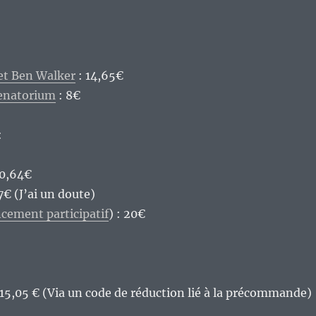
 et Ben Walker
: 14,65€
eenatorium
: 8€
:
10,64€
7€ (J’ai un doute)
cement participatif
) : 20€
 15,05 € (Via un code de réduction lié à la précommande)