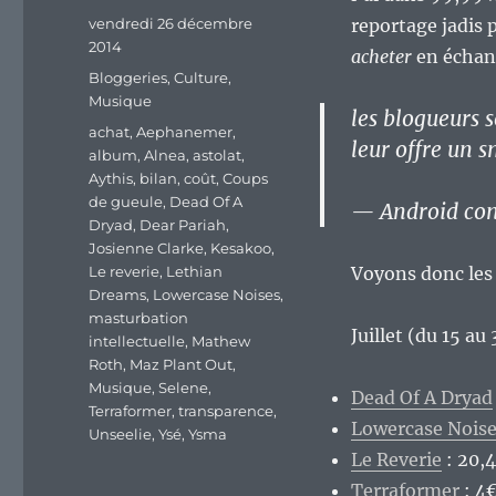
Publié
vendredi 26 décembre
reportage jadis 
le
2014
acheter
en échang
Catégories
Bloggeries
,
Culture
,
Musique
les blogueurs s
Étiquettes
achat
,
Aephanemer
,
leur offre un
album
,
Alnea
,
astolat
,
Aythis
,
bilan
,
coût
,
Coups
de gueule
,
Dead Of A
— Android con
Dryad
,
Dear Pariah
,
Josienne Clarke
,
Kesakoo
,
Le reverie
,
Lethian
Voyons donc les 
Dreams
,
Lowercase Noises
,
masturbation
Juillet (du 15 au 
intellectuelle
,
Mathew
Roth
,
Maz Plant Out
,
Musique
,
Selene
,
Dead Of A Dryad
Terraformer
,
transparence
,
Lowercase Nois
Unseelie
,
Ysé
,
Ysma
Le Reverie
: 20,4
Terraformer
: 4