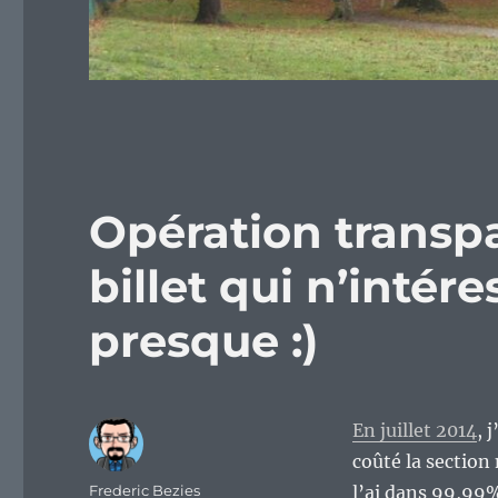
Opération transpa
billet qui n’inté
presque :)
En juillet 2014
, 
coûté la section
Auteur
Frederic Bezies
l’ai dans 99,99%