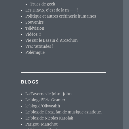
Trucs de geek
Les DRMS, c'est de la m—– !
Politique et autres crétinerie humaines
Souvenirs
Télévision
Vidéos :)
Vie sur le Bassin d'Arcachon
Vrac'attitudes !
Polémique
BLOGS
La Taverne de John-John
Le blog d'Eric Granier
le blog d'Olivyeahh
Le blog de Greg, fan de musique asiatique.
Le blog de Nicolas Karolak
Parigot-Manchot