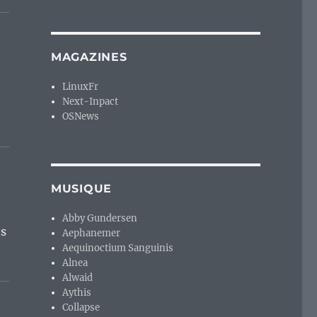
MAGAZINES
LinuxFr
Next-Inpact
OSNews
MUSIQUE
Abby Gundersen
és
Aephanemer
Aequinoctium Sanguinis
Alnea
Alwaid
Aythis
Collapse