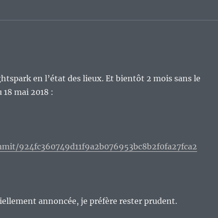
tspark en l’état des lieux. Et bientôt 2 mois sans le
 18 mai 2018 :
mmit/924fc360749d11f9a2b076953bc8b2f0fa27fca2
ciellement annoncée, je préfère rester prudent.