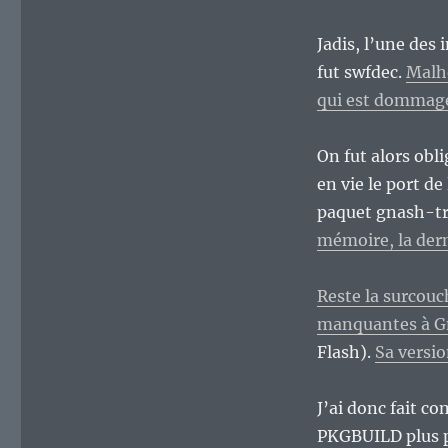
Jadis, l’une des
fut swfdec.
Malhe
qui est dommag
On fut alors obl
en vie le port d
paquet gnash-tru
mémoire, la dern
Reste la surcouc
manquantes à G
Flash).
Sa versio
J’ai donc fait c
PKGBUILD plus pr