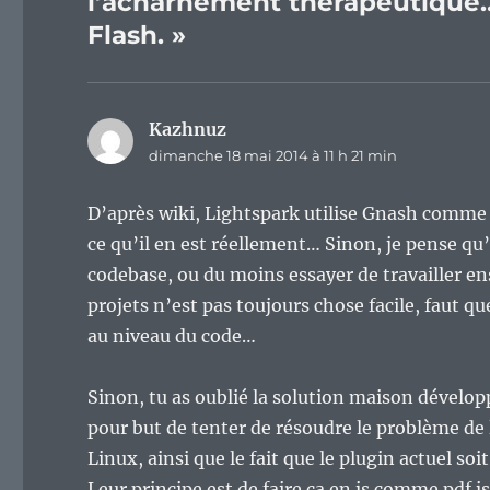
l’acharnement thérapeutique…
Flash. »
Kazhnuz
dit :
dimanche 18 mai 2014 à 11 h 21 min
D’après wiki, Lightspark utilise Gnash comme ca
ce qu’il en est réellement… Sinon, je pense qu
codebase, ou du moins essayer de travailler ens
projets n’est pas toujours chose facile, faut qu
au niveau du code…
Sinon, tu as oublié la solution maison dévelo
pour but de tenter de résoudre le problème de l
Linux, ainsi que le fait que le plugin actuel s
Leur principe est de faire ça en js comme pdf.j