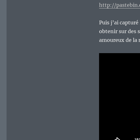
http://pastebi
Puis j’ai captur
obtenir sur des 
amoureux de la 