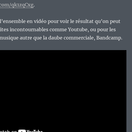
n.com/qk1zqCxg
.
é l’ensemble en vidéo pour voir le résultat qu’on peut
sites incontournables comme Youtube, ou pour les
musique autre que la daube commerciale, Bandcamp.