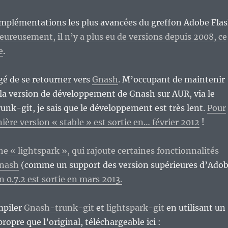
 implémentations les plus avancées du greffon Adobe Fla
ureusement, il n’y a plus eu de versions depuis 2008, ce
e
.
igé de se retourner vers
Gnash
. M’occupant de maintenir
e la version de développement de Gnash sur AUR, via le
nk-git, je sais que le développement est très lent.
Pour
ière version « stable » est sortie en… février 2012
!
he « lightspark », qui rajoute certaines fonctionnalités
nash
(comme un support des version supérieures d’Ado
n 0.7.2 est sortie en mars 2013.
ompiler
Gnash-trunk-git
et
lightspark-git
en utilisant un
opre que l’original, téléchargeable ici :