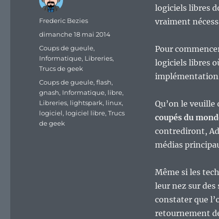
logiciels libres
Auteur
Frederic Bezies
vraiment nécess
Publié
dimanche 18 mai 2014
le
Catégories
Coups de gueule
,
Pour commencer 
Informatique
,
Libreries
,
logiciels libres
Trucs de geek
implémentations
Étiquettes
Coups de gueule
,
flash
,
gnash
,
Informatique
,
libre
,
Libreries
,
lightspark
,
linux
,
Qu’on le veuille
logiciel
,
logiciel libre
,
Trucs
coupés du monde
de geek
contrediront, A
médias principau
Même si les tec
leur nez sur des
constater que l’
retournement de 