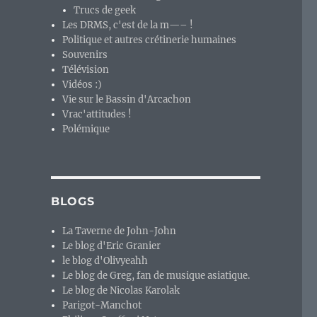
Trucs de geek
Les DRMS, c'est de la m—– !
Politique et autres crétinerie humaines
Souvenirs
Télévision
Vidéos :)
Vie sur le Bassin d'Arcachon
Vrac'attitudes !
Polémique
BLOGS
La Taverne de John-John
Le blog d'Eric Granier
le blog d'Olivyeahh
Le blog de Greg, fan de musique asiatique.
Le blog de Nicolas Karolak
Parigot-Manchot