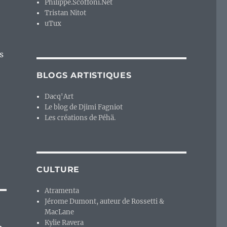
Philippe.Scoffoni.Net
Tristan Nitot
uTux
s
BLOGS ARTISTIQUES
Dacq'Art
Le blog de Djimi Fagniot
Les créations de Péhä.
CULTURE
Atramenta
Jérome Dumont, auteur de Rossetti &
MacLane
Kylie Ravera