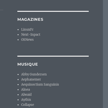
MAGAZINES
LinuxFr
Next-Inpact
OSNews
MUSIQUE
Abby Gundersen
Aephanemer
Aequinoctium Sanguinis
Alnea
Alwaid
Aythis
Collapse