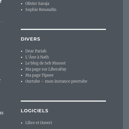
e
Olivier Saraja
Sophie Renaudin
DIVERS
Dear Pariah
L'Âne à Nath
Le blog de Seb Musset
Ma page sur LiberaPay
Ma page Tipeee
r
Ourtube – mon instance peertube
LOGICIELS
us
Libre et Ouvert