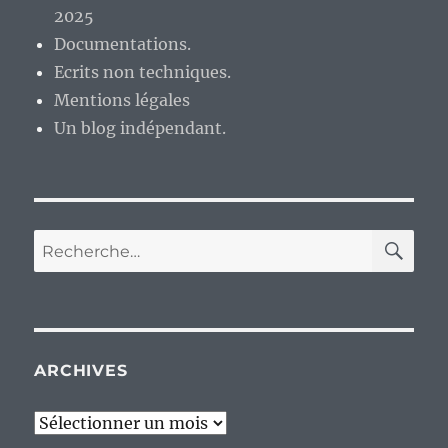
2025
Documentations.
Ecrits non techniques.
Mentions légales
Un blog indépendant.
RE
Recherche
pour :
ARCHIVES
Archives