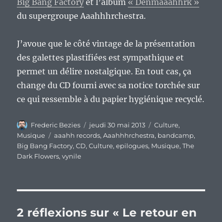
Big Bang Factory
et l’album
« Denmaaahhrk »
du supergroupe Aaahhhrchestra.
J’avoue que le côté vintage de la présentation
des galettes plastifiées est sympathique et
permet un délire nostalgique. En tout cas, ça
change du CD fourni avec sa notice torchée sur
ce qui ressemble à du papier hygiénique recyclé.
Auteur
Publié
Catégories
Frederic Bezies
jeudi 30 mai 2013
Culture
,
le
Étiquettes
Musique
aaahh records
,
Aaahhhrchestra
,
bandcamp
,
Big Bang Factory
,
CD
,
Culture
,
epilogues
,
Musique
,
The
Dark Flowers
,
vynile
2 réflexions sur « Le retour en