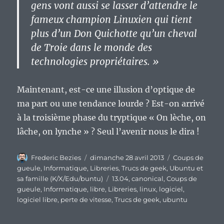
gens vont aussi se lasser d’attendre le
fameux champion Linuxien
qui tient
plus d’un Don Quichotte qu’un cheval
de Troie dans le monde des
technologies propriétaires. »
Maintenant, est-ce une illusion d’optique de
ma part ou une tendance lourde ? Est-on arrivé
à la troisième phase du tryptique « On lèche, on
lâche, on lynche » ? Seul l’avenir nous le dira !
Auteur
Publié
Catégories
Frederic Bezies
dimanche 28 avril 2013
Coups de
le
gueule
,
Informatique
,
Libreries
,
Trucs de geek
,
Ubuntu et
Étiquettes
sa famille (K/X/Edu/buntu)
13.04
,
canonical
,
Coups de
gueule
,
Informatique
,
libre
,
Libreries
,
linux
,
logiciel
,
logiciel libre
,
perte de vitesse
,
Trucs de geek
,
ubuntu