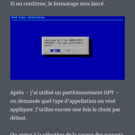
Si on confirme, le formatage sera lancé.
Après – j’ai utilisé un partitionnement GPT –
on demande quel type d’appellation on veut
appliquer. J’utilise encore une fois le choix par
défaut.
On arrive à la sélection de la source des paquets.