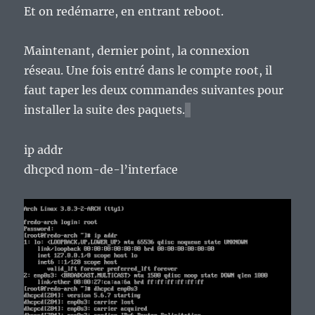
Et on redémarre, en entrant reboot.
Maintenant, dernier point, la connexion
réseau. Une fois entré dans le compte root, il
faut taper les deux commandes suivantes pour
installer la suite des paquets.
ip addr
dhcpcd nom-de-l’interface