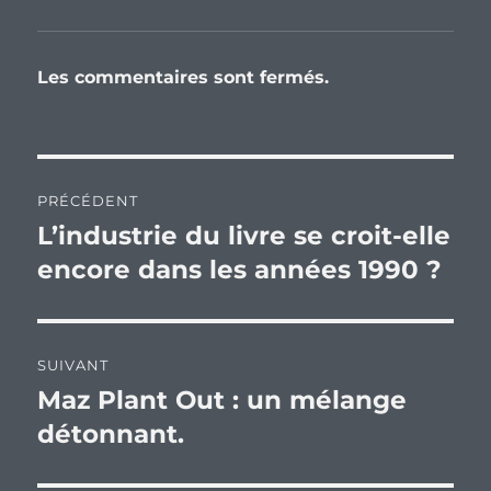
Les commentaires sont fermés.
Navigation
PRÉCÉDENT
de
L’industrie du livre se croit-elle
Publication
précédente :
encore dans les années 1990 ?
l’article
SUIVANT
Maz Plant Out : un mélange
Publication
suivante :
détonnant.