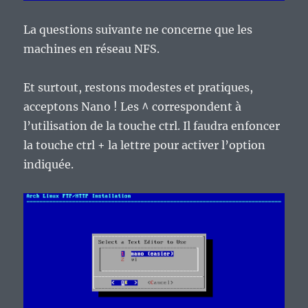
La questions suivante ne concerne que les
machines en réseau NFS.
Et surtout, restons modestes et pratiques,
acceptons Nano ! Les ^ correspondent à
l’utilisation de la touche ctrl. Il faudra enfoncer
la touche ctrl + la lettre pour activer l’option
indiquée.