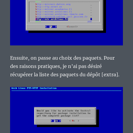
Ensuite, on passe au choix des paquets. Pour
des raisons pratiques, je n’ai pas désiré
récupérer la liste des paquets du dépôt [extra].