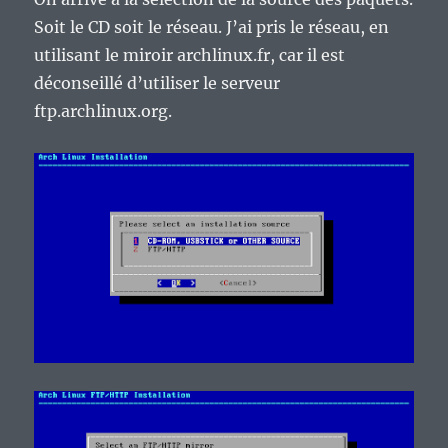
Soit le CD soit le réseau. J’ai pris le réseau, en
utilisant le miroir archlinux.fr, car il est
déconseillé d’utiliser le serveur
ftp.archlinux.org.