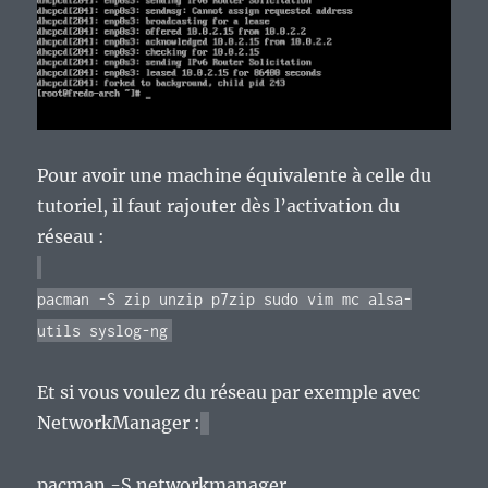
Pour avoir une machine équivalente à celle du
tutoriel, il faut rajouter dès l’activation du
réseau :
pacman -S zip unzip p7zip sudo vim mc alsa-
utils syslog-ng
Et si vous voulez du réseau par exemple avec
NetworkManager :
pacman -S networkmanager