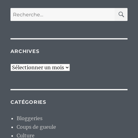
RE
Recherche
pour :
ARCHIVES
Archives
CATÉGORIES
Bloggeries
Coups de gueule
Culture