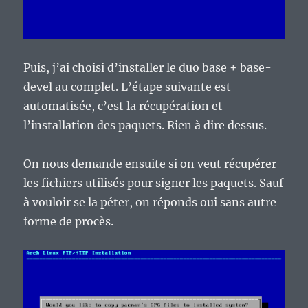
Puis, j’ai choisi d’installer le duo base + base-
devel au complet. L’étape suivante est
automatisée, c’est la récupération et
l’installation des paquets. Rien à dire dessus.
On nous demande ensuite si on veut récupérer
les fichiers utilisés pour signer les paquets. Sauf
à vouloir se la péter, on réponds oui sans autre
forme de procès.