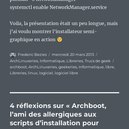
systemctl enable NetworkManager.service
Voila, la présentation était un peu longue, mais
j’ai voulu montrer l’installateur semi-
graphique en action
Auteur
Publié
Catégories
Frederic Bezies
mercredi 20 mars 2013
le
Étique
ArchLinuxeries
,
Informatique
,
Libreries
,
Trucs de geek
archboot
,
ArchLinuxeries
,
geekeries
,
Informatique
,
libre
,
Libreries
,
linux
,
logiciel
,
logiciel libre
4 réflexions sur « Archboot,
l’ami des allergiques aux
scripts d’installation pour