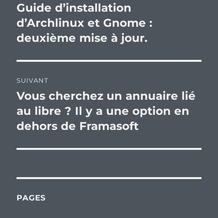
de
Guide d’installation
Publication
précédente :
d’Archlinux et Gnome :
l’article
deuxième mise à jour.
SUIVANT
Vous cherchez un annuaire lié
Publication
suivante :
au libre ? Il y a une option en
dehors de Framasoft
PAGES