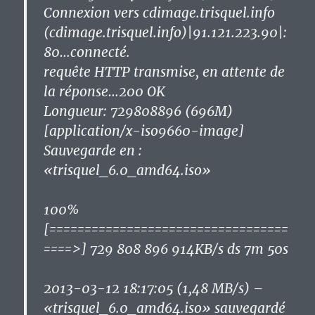
Connexion vers cdimage.trisquel.info
(cdimage.trisquel.info)|91.121.223.90|:
80…connecté.
requête HTTP transmise, en attente de
la réponse…200 OK
Longueur: 729808896 (696M)
[application/x-iso9660-image]
Sauvegarde en :
«trisquel_6.0_amd64.iso»
100%
[==================================
====>] 729 808 896 914KB/s ds 7m 50s
2013-03-12 18:17:05 (1,48 MB/s) –
«trisquel_6.0_amd64.iso» sauvegardé