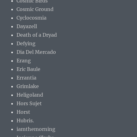
Cosmic Birds
Cosmic Ground
Cyclocosmia
Dayazell
Death of a Dryad
Defying
Dia Del Mercado
Erang
Eric Baule
Errantia
Grimlake
Heligoland
Hors Sujet
Horst
Hubris.
iamthemorning