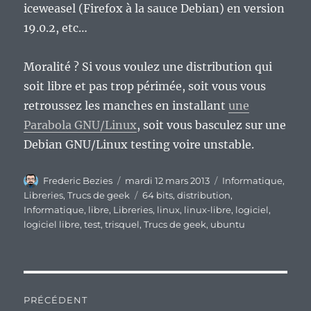
iceweasel (Firefox à la sauce Debian) en version
19.0.2, etc…
Moralité ? Si vous voulez une distribution qui
soit libre et pas trop périmée, soit vous vous
retroussez les manches en installant
une
Parabola GNU/Linux
, soit vous basculez sur une
Debian GNU/Linux testing voire unstable.
Auteur
Publié
Catégories
Frederic Bezies
mardi 12 mars 2013
Informatique
,
le
Étiquettes
Libreries
,
Trucs de geek
64 bits
,
distribution
,
Informatique
,
libre
,
Libreries
,
linux
,
linux-libre
,
logiciel
,
logiciel libre
,
test
,
trisquel
,
Trucs de geek
,
ubuntu
Navigation
PRÉCÉDENT