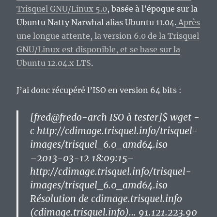
Trisquel GNU/Linux 5.0
, basée à l’époque sur la
Ubuntu Natty Narwhal alias Ubuntu 11.04.
Après
une longue attente, la version 6.0 de la Trisquel
GNU/Linux est disponible, et se base sur la
Ubuntu 12.04.x LTS
.
J’ai donc récupéré l’ISO en version 64 bits :
[fred@fredo-arch ISO à tester]$ wget -
c http://cdimage.trisquel.info/trisquel-
images/trisquel_6.0_amd64.iso
–2013-03-12 18:09:15–
http://cdimage.trisquel.info/trisquel-
images/trisquel_6.0_amd64.iso
Résolution de cdimage.trisquel.info
(cdimage.trisquel.info)… 91.121.223.90