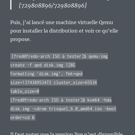
[729808896/729808896]
Puis, j’ai lancé une machine virtuelle Qemu
pour installer la distribution et voir ce qu’elle
propose.
[fred@fredo-arch ISO à tester]$ qemu-img
create -f qed disk.img 128G
Formatting 'disk.img', fmt=qed
size=137438953472 cluster_size=65536
table_size=0
[fred@fredo-arch ISO à tester]$ kvm64 -hda
disk.img -cdrom trisquel_6.0_amd64.iso -boot
order=cd &
Il faut noter que la version live n’est disponible