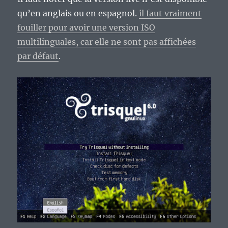
qu’en anglais ou en espagnol.
il faut vraiment
fouiller pour avoir une version ISO
multilinguales, car elle ne sont pas affichées
par défaut
.