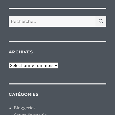
RE
Recherche
pour :
ARCHIVES
Archives
CATÉGORIES
Bloggeries