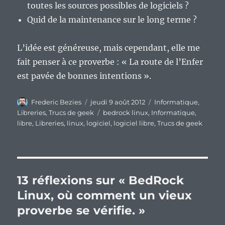
toutes les sources possibles de logiciels ?
Quid de la maintenance sur le long terme ?
L’idée est généreuse, mais cependant, elle me
fait penser à ce proverbe : « La route de l’Enfer
est pavée de bonnes intentions ».
Auteur
Publié
Catégories
Frederic Bezies
jeudi 9 août 2012
Informatique
,
le
Étiquettes
Libreries
,
Trucs de geek
bedrock linux
,
Informatique
,
libre
,
Libreries
,
linux
,
logiciel
,
logiciel libre
,
Trucs de geek
13 réflexions sur « BedRock
Linux, où comment un vieux
proverbe se vérifie. »