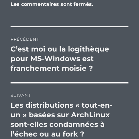
Les commentaires sont fermés.
Navigation
PRÉCÉDENT
de
C’est moi ou la logithèque
Publication
précédente :
pour MS-Windows est
l’article
franchement moisie ?
SUIVANT
Les distributions « tout-en-
Publication
suivante :
un » basées sur ArchLinux
sont-elles condamnées à
l’échec ou au fork ?