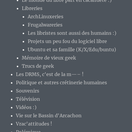
Le monde du libre part en cacahuète :)
Libreries
ArchLinuxeries
Frugalwareries
Les libristes sont aussi des humains :)
Projets un peu fou du logiciel libre
Ubuntu et sa famille (K/X/Edu/buntu)
Mémoire de vieux geek
Trucs de geek
Les DRMS, c'est de la m—– !
Politique et autres crétinerie humaines
Souvenirs
Télévision
Vidéos :)
Vie sur le Bassin d'Arcachon
Vrac'attitudes !