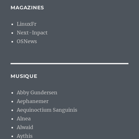
MAGAZINES
LinuxFr
Next-Inpact
OSNews
MUSIQUE
Abby Gundersen
Aephanemer
Aequinoctium Sanguinis
Alnea
Alwaid
Aythis