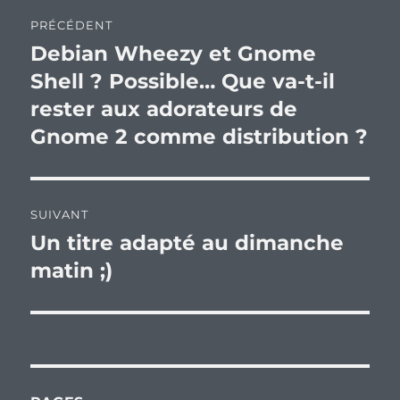
Navigation
PRÉCÉDENT
de
Debian Wheezy et Gnome
Publication
précédente :
Shell ? Possible… Que va-t-il
l’article
rester aux adorateurs de
Gnome 2 comme distribution ?
SUIVANT
Un titre adapté au dimanche
Publication
suivante :
matin ;)