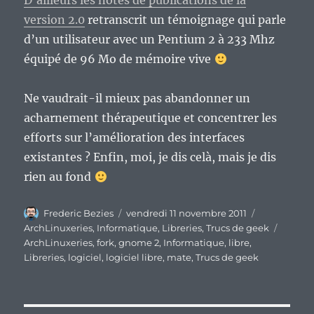
D’ailleurs les notes de publications de la
version 2.0
retranscrit un témoignage qui parle
d’un utilisateur avec un Pentium 2 à 233 Mhz
équipé de 96 Mo de mémoire vive
Ne vaudrait-il mieux pas abandonner un
acharnement thérapeutique et concentrer les
efforts sur l’amélioration des interfaces
existantes ? Enfin, moi, je dis celà, mais je dis
rien au fond
Auteur
Publié
Catégories
Frederic Bezies
vendredi 11 novembre 2011
le
Étique
ArchLinuxeries
,
Informatique
,
Libreries
,
Trucs de geek
ArchLinuxeries
,
fork
,
gnome 2
,
Informatique
,
libre
,
Libreries
,
logiciel
,
logiciel libre
,
mate
,
Trucs de geek