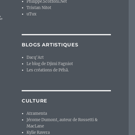
Philippe.Scoffoni.Net
Tristan Nitot
uTux
g,
BLOGS ARTISTIQUES
Dacq'Art
Le blog de Djimi Fagniot
Les créations de Péhä.
CULTURE
Atramenta
Jérome Dumont, auteur de Rossetti &
MacLane
Kylie Ravera