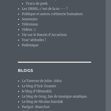
Trucs de geek
Les DRMS, c'est de la m—– !
Politique et autres crétinerie humaines
Souvenirs
Télévision
Vidéos :)
Vie sur le Bassin d'Arcachon
Vrac'attitudes !
Polémique
BLOGS
La Taverne de John-John
Le blog d'Eric Granier
le blog d'Olivyeahh
Le blog de Greg, fan de musique asiatique.
Le blog de Nicolas Karolak
Parigot-Manchot