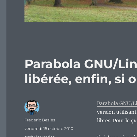
Parabola GNU/Lin
libérée, enfin, si o
Parabola GNU/L
version utilisan
Auteur
Frederic Bezies
libres. Pour le
qu
Publié
vendredi 15 octobre 2010
le
Catégories