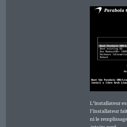
L’installateur es
l’installateur f
ni le remplissag