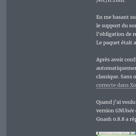
/etc/rc.conf.
En me basant su
le support du so
l’obligation de r
Le paquet était 
Après avoir conf
automatiquement
classique. Sans 
correcte dans X
Quand j’ai voulu
version
GNUisée
Gnash 0.8.8 a r