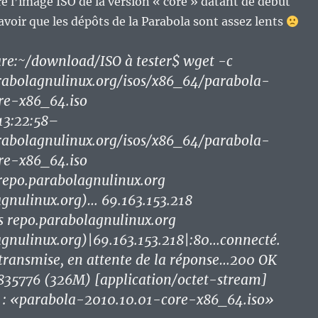
ré l’image ISO de la version « core » datant de début
savoir que les dépôts de la Parabola sont assez lents
re:~/download/ISO à tester$ wget -c
arabolagnulinux.org/isos/x86_64/parabola-
re-x86_64.iso
13:22:58–
arabolagnulinux.org/isos/x86_64/parabola-
re-x86_64.iso
repo.parabolagnulinux.org
gnulinux.org)… 69.163.153.218
s repo.parabolagnulinux.org
agnulinux.org)|69.163.153.218|:80…connecté.
transmise, en attente de la réponse…200 OK
835776 (326M) [application/octet-stream]
 : «parabola-2010.10.01-core-x86_64.iso»