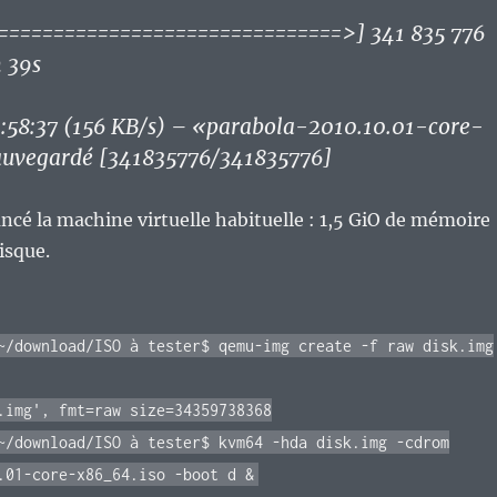
==============================>] 341 835 776
 39s
:58:37 (156 KB/s) – «parabola-2010.10.01-core-
auvegardé [341835776/341835776]
lancé la machine virtuelle habituelle : 1,5 GiO de mémoire
isque.
~/download/ISO à tester$ qemu-img create -f raw disk.img
.img', fmt=raw size=34359738368
~/download/ISO à tester$ kvm64 -hda disk.img -cdrom
.01-core-x86_64.iso -boot d &