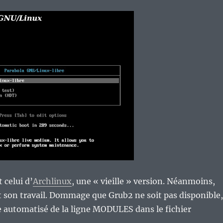
t celui d’
Archlinux
, une « vieille » version. Néanmoins,
ait son travail. Dommage que Grub2 ne soit pas disponible,
e automatisé de la ligne MODULES dans le fichier