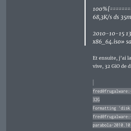
100%[========
68,3K/s ds 35m
2010-10-15 13
x86_64.iso» s
Et ensuite, j’ai 
vive, 32 GiO de d
fred@frugalware:
32G
Formatting 'disk
fred@frugalware:
parabola-2010.10