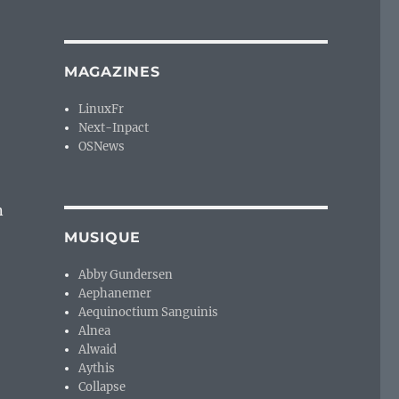
MAGAZINES
LinuxFr
Next-Inpact
OSNews
n
MUSIQUE
Abby Gundersen
Aephanemer
Aequinoctium Sanguinis
Alnea
Alwaid
Aythis
Collapse