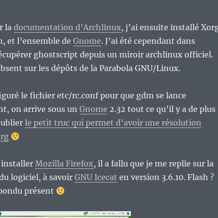
r la
documentation d’Archlinux
, j’ai ensuite installé Xor
n, et l’ensemble de
Gnome
. J’ai été cependant dans
écupérer ghostscript depuis un miroir archlinux officiel.
absent sur les dépôts de la Parabola GNU/Linux.
iguré le fichier etc/rc.conf pour que gdm se lance
, on arrive sous un
Gnome
2.32 tout ce qu’il y a de plus
oublier
le petit truc qui permet d’avoir une résolution
org
 installer
Mozilla Firefox
, il a fallu que je me replie sur la
du logiciel, à savoir
GNU Icecat
en version 3.6.10. Flash ?
épondu présent