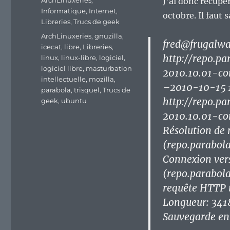
ArchLinuxeries
,
J’ai donc récupé
Informatique
,
Internet
,
octobre. Il faut 
Libreries
,
Trucs de geek
Étiquettes
ArchLinuxeries
,
gnuzilla
,
fred@frugalwa
icecat
,
libre
,
Libreries
,
http://repo.p
linux
,
linux-libre
,
logiciel
,
logiciel libre
,
masturbation
2010.10.01-co
intellectuelle
,
mozilla
,
–2010-10-15 
parabola
,
trisquel
,
Trucs de
http://repo.p
geek
,
ubuntu
2010.10.01-co
Résolution de 
(repo.parabola
Connexion ver
(repo.parabol
requête HTTP 
Longueur: 341
Sauvegarde en