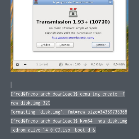
[fred@fredo-arch download]$ qemu-img create -f
raw disk.img 32G
Formatting 'disk.img', fmt=raw size=34359738368
[fred@fredo-arch download]$ kvm64 -hda disk.img
-cdrom aLive-14.0-CD.iso -boot d &