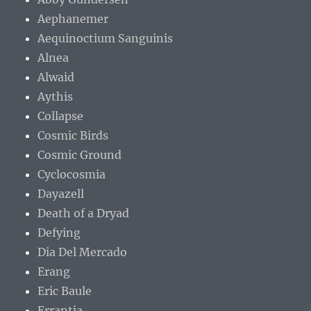
Aephanemer
Aequinoctium Sanguinis
Alnea
Alwaid
Aythis
Collapse
Cosmic Birds
Cosmic Ground
Cyclocosmia
Dayazell
Death of a Dryad
Defying
Dia Del Mercado
Erang
Eric Baule
Errantia