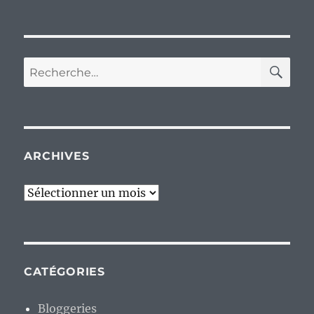
RE
Recherche
pour :
ARCHIVES
Archives
CATÉGORIES
Bloggeries