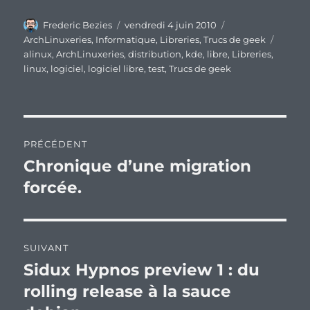
Auteur
Publié
Catégories
Frederic Bezies
vendredi 4 juin 2010
le
Étique
ArchLinuxeries
,
Informatique
,
Libreries
,
Trucs de geek
alinux
,
ArchLinuxeries
,
distribution
,
kde
,
libre
,
Libreries
,
linux
,
logiciel
,
logiciel libre
,
test
,
Trucs de geek
Navigation
PRÉCÉDENT
de
Chronique d’une migration
Publication
précédente :
forcée.
l’article
SUIVANT
Sidux Hypnos preview 1 : du
Publication
suivante :
rolling release à la sauce