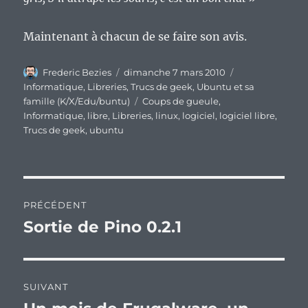
Maintenant à chacun de se faire son avis.
Auteur
Publié
Catégories
Frederic Bezies
dimanche 7 mars 2010
le
Informatique
,
Libreries
,
Trucs de geek
,
Ubuntu et sa
Étiquettes
famille (K/X/Edu/buntu)
Coups de gueule
,
Informatique
,
libre
,
Libreries
,
linux
,
logiciel
,
logiciel libre
,
Trucs de geek
,
ubuntu
Navigation
PRÉCÉDENT
de
Sortie de Pino 0.2.1
Publication
précédente :
l’article
SUIVANT
Publication