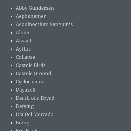
Abby Gundersen
Aephanemer
Aequinoctium Sanguinis
Alnea
Alwaid
Aythis
Collapse
Cosmic Birds
Cosmic Ground
Cyclocosmia
Dayazell
Death of a Dryad
Defying
Dia Del Mercado
Erang
Eric Baule