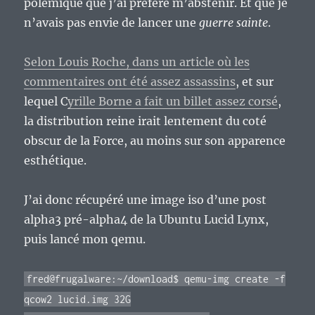
polémique que j’ai préféré m’abstenir. Et que je
n’avais pas envie de lancer une
guerre sainte
.
Selon Louis Roche, dans un article où les
commentaires ont été assez assassins
, et sur
lequel C
yrille Borne a fait un billet assez corsé
,
la distribution reine irait lentement du coté
obscur de la Force, au moins sur son apparence
esthétique.
J’ai donc récupéré une image iso d’une post
alpha3 pré-alpha4 de la Ubuntu Lucid Lynx,
puis lancé mon qemu.
fred@frugalware:~/download$ qemu-img create -f
qcow2 lucid.img 32G