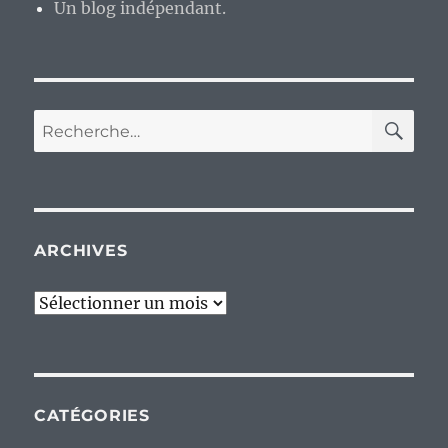
Un blog indépendant.
RE
Recherche
pour :
ARCHIVES
Archives
CATÉGORIES