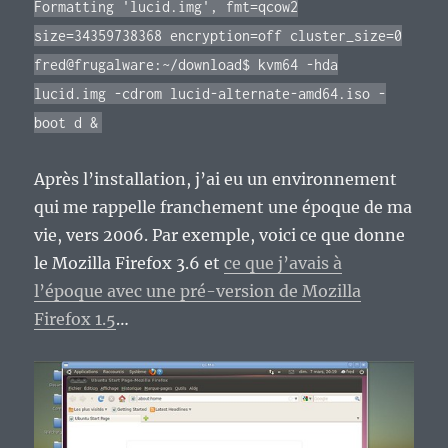
Formatting 'lucid.img', fmt=qcow2
size=34359738368 encryption=off cluster_size=0
fred@frugalware:~/download$ kvm64 -hda
lucid.img -cdrom lucid-alternate-amd64.iso -
boot d &
Après l’installation, j’ai eu un environnement
qui me rappelle franchement une époque de ma
vie, vers 2006. Par exemple, voici ce que donne
le Mozilla Firefox 3.6 et
ce que j’avais à
l’époque avec une pré-version de Mozilla
Firefox 1.5
…