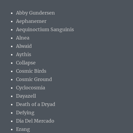
Abby Gundersen
Aephanemer
Aequinoctium Sanguinis
Alnea
Alwaid
Aythis
Collapse
Cosmic Birds
Cosmic Ground
Cyclocosmia
Dayazell
Death of a Dryad
Defying
Dia Del Mercado
Erang