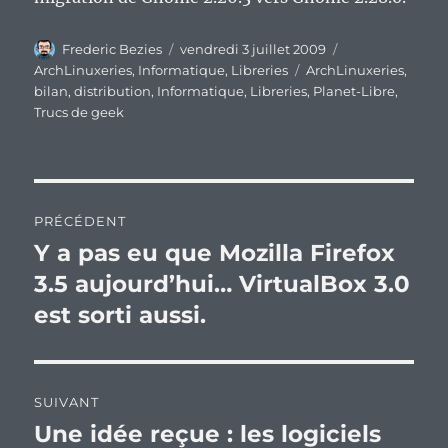
Auteur
Publié
Catégories
Frederic Bezies
vendredi 3 juillet 2009
le
Étiquettes
ArchLinuxeries
,
Informatique
,
Libreries
ArchLinuxeries
,
bilan
,
distribution
,
Informatique
,
Libreries
,
Planet-Libre
,
Trucs de geek
Navigation
PRÉCÉDENT
de
Y a pas eu que Mozilla Firefox
Publication
précédente :
3.5 aujourd’hui… VirtualBox 3.0
l’article
est sorti aussi.
SUIVANT
Une idée reçue : les logiciels
Publication