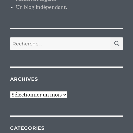
Un blog indépendant.
RE
Recherche
pour :
ARCHIVES
Archives
CATÉGORIES