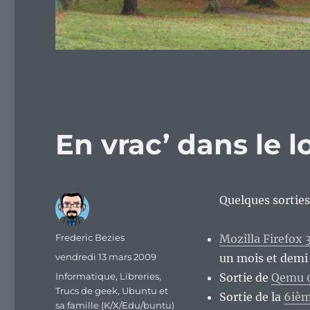
En vrac’ dans le lo
Quelques sorties 
Auteur
Frederic Bezies
Mozilla Firefox 3
Publié
vendredi 13 mars 2009
un mois et demi 
le
Catégories
Informatique
,
Libreries
,
Sortie de
Qemu 0
Trucs de geek
,
Ubuntu et
Sortie de la
6ièm
sa famille (K/X/Edu/buntu)