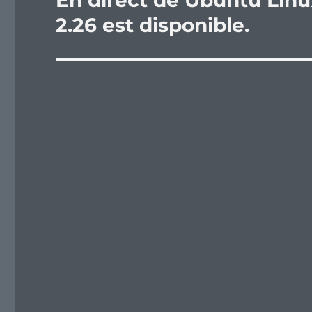
En direct de Ubuntu Lin
suivante :
2.26 est disponible.