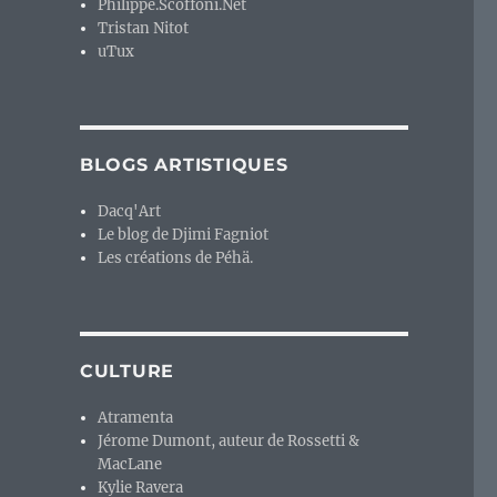
Philippe.Scoffoni.Net
Tristan Nitot
uTux
BLOGS ARTISTIQUES
Dacq'Art
Le blog de Djimi Fagniot
Les créations de Péhä.
CULTURE
Atramenta
Jérome Dumont, auteur de Rossetti &
MacLane
Kylie Ravera