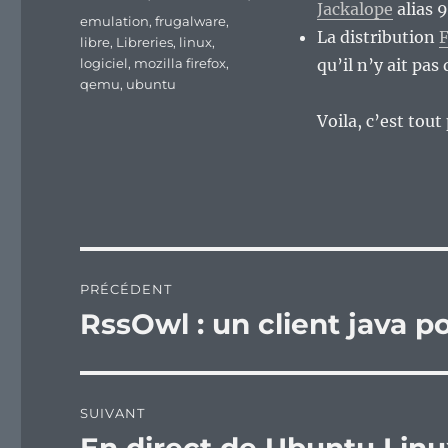
Jackalope
alias 9
Étiquettes
emulation
,
frugalware
,
La distribution
F
libre
,
Libreries
,
linux
,
logiciel
,
mozilla firefox
,
qu’il n’y ait pas
qemu
,
ubuntu
Voila, c’est tou
Navigation
PRÉCÉDENT
de
RssOwl : un client java po
Publication
précédente :
l’article
SUIVANT
Publication