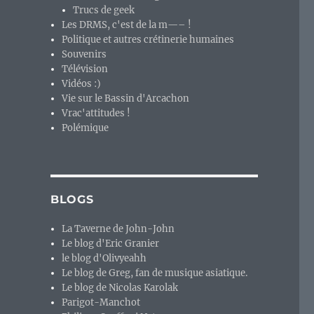
Trucs de geek
Les DRMS, c'est de la m—– !
Politique et autres crétinerie humaines
Souvenirs
Télévision
Vidéos :)
Vie sur le Bassin d'Arcachon
Vrac'attitudes !
Polémique
BLOGS
La Taverne de John-John
Le blog d'Eric Granier
le blog d'Olivyeahh
Le blog de Greg, fan de musique asiatique.
Le blog de Nicolas Karolak
Parigot-Manchot