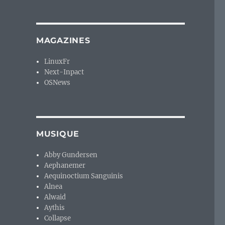
MAGAZINES
LinuxFr
Next-Inpact
OSNews
MUSIQUE
Abby Gundersen
Aephanemer
Aequinoctium Sanguinis
Alnea
Alwaid
Aythis
Collapse