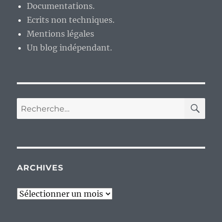
pour
Documentations.
le
Ecrits non techniques.
ZX
Mentions légales
Spectrum.
Un blog indépendant.
RE
Recherche
pour :
ARCHIVES
Archives