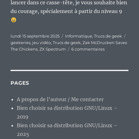
lancer dans ce casse-tête, je vous souhaite bien
du courage, spécialement à partir du niveau 9
Publié
Catégories
Étiqu
lundi 15 septembre 2025
Informatique
,
Trucs de geek
le
geekeries
,
jeu vidéo
,
Trucs de geek
,
Zak McDrucken Saves
sur
The Chickens
,
ZX Spectrum
6 commentaires
« Zak
McDrucken
Saves
The
Chickens »
PAGES
un
bon
A propos de l’auteur / Me contacter
jeu
Bien choisir sa distribution GNU/Linux –
de
réflexion
2019
/
Bien choisir sa distribution GNU/Linux –
plate-
2025
formes