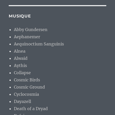
MUSIQUE
Abby Gundersen
Aephanemer
Aequinoctium Sanguinis
Alnea
Alwaid
Aythis
Collapse
Cosmic Birds
Cosmic Ground
Cyclocosmia
Dayazell
Death of a Dryad