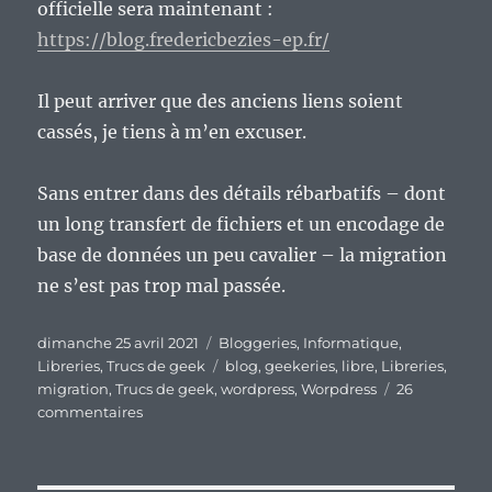
officielle sera maintenant :
https://blog.fredericbezies-ep.fr/
Il peut arriver que des anciens liens soient
cassés, je tiens à m’en excuser.
Sans entrer dans des détails rébarbatifs – dont
un long transfert de fichiers et un encodage de
base de données un peu cavalier – la migration
ne s’est pas trop mal passée.
Publié
Catégories
dimanche 25 avril 2021
Bloggeries
,
Informatique
,
le
Étiquettes
Libreries
,
Trucs de geek
blog
,
geekeries
,
libre
,
Libreries
,
migration
,
Trucs de geek
,
wordpress
,
Worpdress
26
sur
commentaires
Petit
message
en