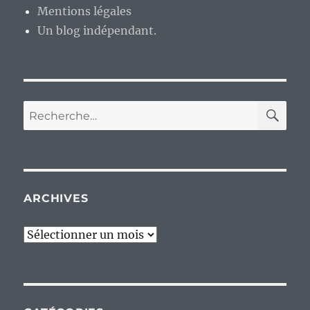
Mentions légales
Un blog indépendant.
RE
Recherche
pour :
ARCHIVES
Archives