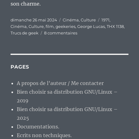
son charme.
Publié
Catégories
Étiquettes
dimanche 26 mai 2024
Cinéma
,
Culture
1971
,
le
Cinéma
,
Culture
,
film
,
geekeries
,
George Lucas
,
THX 1138
,
sur
Trucs de geek
8 commentaires
Je
prends
du
galon
en
PAGES
« geekitude ».
J’ai
A propos de l’auteur / Me contacter
enfin
Bien choisir sa distribution GNU/Linux –
vu
« THX
2019
1138 »
Bien choisir sa distribution GNU/Linux –
de
2025
George
Lucas
Documentations.
Ecrits non techniques.