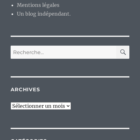
Mentions légales
Un blog indépendant.
RE
Recherche
pour :
ARCHIVES
Archives