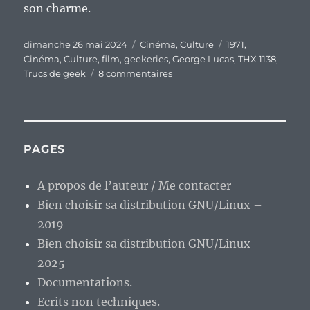
son charme.
Publié
Catégories
Étiquettes
dimanche 26 mai 2024
Cinéma
,
Culture
1971
,
le
Cinéma
,
Culture
,
film
,
geekeries
,
George Lucas
,
THX 1138
,
sur
Trucs de geek
8 commentaires
Je
prends
du
galon
en
PAGES
« geekitude ».
J’ai
A propos de l’auteur / Me contacter
enfin
Bien choisir sa distribution GNU/Linux –
vu
« THX
2019
1138 »
Bien choisir sa distribution GNU/Linux –
de
2025
George
Lucas
Documentations.
Ecrits non techniques.