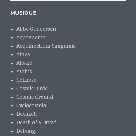
MUSIQUE
Abby Gundersen
Aephanemer
Aequinoctium Sanguinis
Alnea
Alwaid
Aythis
Collapse
Cosmic Birds
Cosmic Ground
Cyclocosmia
Dayazell
Death of a Dryad
Defying