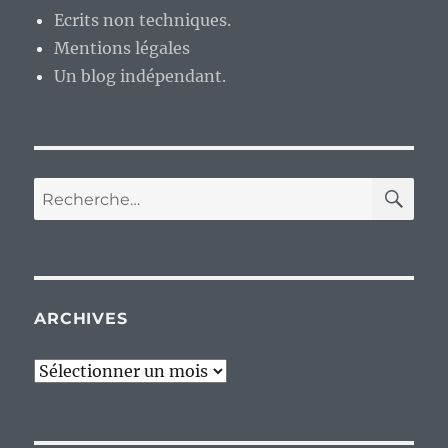
Ecrits non techniques.
Mentions légales
Un blog indépendant.
RE
Recherche
pour :
ARCHIVES
Archives