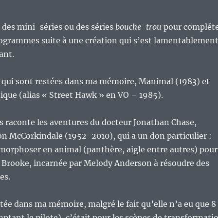
u des mini-séries ou des séries
bouche-trou
pour complét
rogrammes suite à une création qui s’est lamentablemen
ant.
es qui sont restées dans ma mémoire, Manimal (1983) et
que (alias « Street Hawk » en VO – 1985).
s raconte les aventures du docteur Jonathan Chase,
n McCorkindale (1952-2010), qui a un don particulier :
morphoser en animal (panthère, aigle entre autres) pour
re Brooke, incarnée par Melody Anderson à résoudre des
es.
estée dans ma mémoire, malgré le fait qu’elle n’a eu que 8
ptant le pilote), c’était pour les scènes de transformati