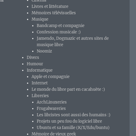
Cinéma
Livres et littérature
Mémoires télévisuelles
Musique
Bandcamp et compagnie
Confession musicale :)
Jamendo, Dogmazic et autres sites de
musique libre
Noomiz
Divers
Humour
Informatique
Apple et compagnie
Internet
Le monde du libre part en cacahuète :)
Libreries
ArchLinuxeries
Frugalwareries
Les libristes sont aussi des humains :)
970, épisode 24 : les mini-séries des années 1980. »
Projets un peu fou du logiciel libre
Ubuntu et sa famille (K/X/Edu/buntu)
Mémoire de vieux geek