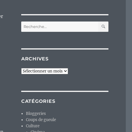
er
RECHERC
t
Recherche
pour :
ARCHIVES
Archives
CATÉGORIES
Bloggeries
Coups de gueule
Culture
on