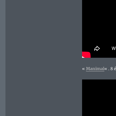
«
Manimal
« . 8