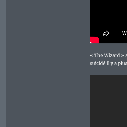
« The Wizard » a
suicidé il y a pl