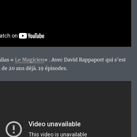
lias «
Le Magicien
« . Avec David Rappaport qui s’est
us de 20 ans déjà. 19 épisodes.