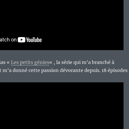
ias «
Les petits génies
« , la série qui m’a branché à
t m’a donné cette passion dévorante depuis. 18 épisodes