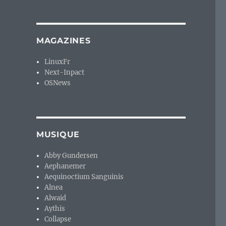
MAGAZINES
LinuxFr
Next-Inpact
OSNews
MUSIQUE
Abby Gundersen
Aephanemer
Aequinoctium Sanguinis
Alnea
Alwaid
Aythis
Collapse