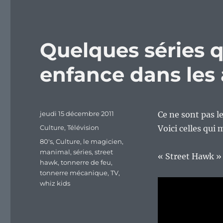
Quelques séries 
enfance dans les
Publié
jeudi 15 décembre 2011
Ce ne sont pas l
le
Catégories
Culture
,
Télévision
Voici celles qui 
Étiquettes
80's
,
Culture
,
le magicien
,
manimal
,
séries
,
street
« Street Hawk » 
hawk
,
tonnerre de feu
,
tonnerre mécanique
,
TV
,
whiz kids