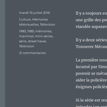
Publié
mardi 19 juillet 2016
Il y a toujours e
le
Catégories
Culture
,
Mémoires
une grille des p
télévisuelles
,
Télévision
viandée auparav
Étiquettes
1983
,
1985
,
mémoires
,
manimal
,
mini-séries
,
Il y a deux séri
série
,
street hawk
,
Télévision
Tonnerre Mécani
sur
21 commentaires
Mémoires
La première nou
télévisuelles
incarné par Simo
d’un
enfant
pouvoir se méta
des
aider la policiè
années
énigmes policièr
1970,
épisode
24
Si la série est r
:
épisodes (en com