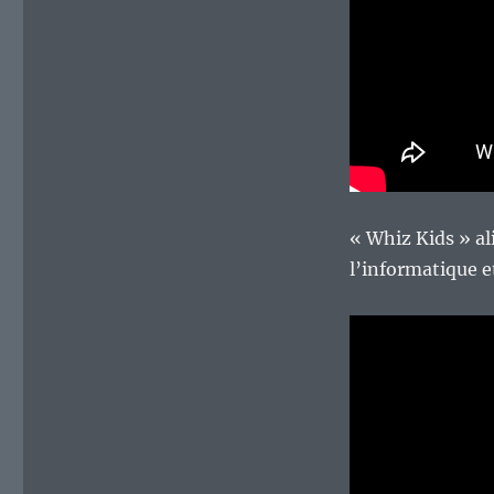
« Whiz Kids » al
l’informatique e