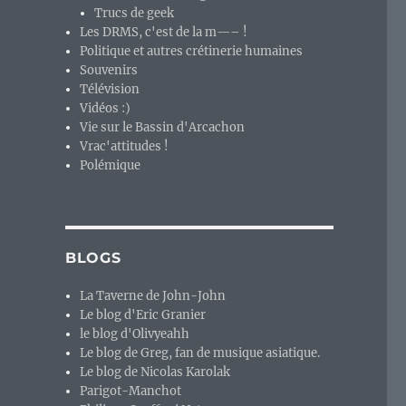
Trucs de geek
Les DRMS, c'est de la m—– !
Politique et autres crétinerie humaines
Souvenirs
Télévision
Vidéos :)
Vie sur le Bassin d'Arcachon
Vrac'attitudes !
Polémique
BLOGS
La Taverne de John-John
Le blog d'Eric Granier
le blog d'Olivyeahh
Le blog de Greg, fan de musique asiatique.
Le blog de Nicolas Karolak
Parigot-Manchot