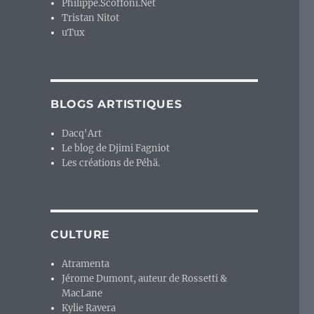
Philippe.Scoffoni.Net
Tristan Nitot
uTux
BLOGS ARTISTIQUES
Dacq'Art
Le blog de Djimi Fagniot
Les créations de Péhä.
CULTURE
Atramenta
Jérome Dumont, auteur de Rossetti &
MacLane
Kylie Ravera