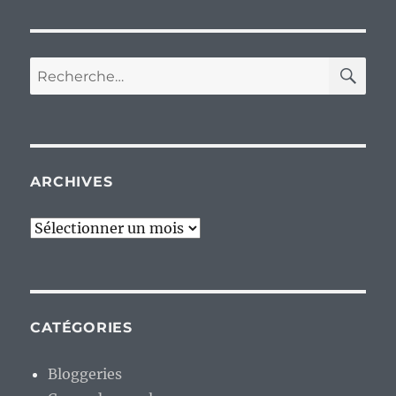
RE
Recherche
pour :
ARCHIVES
Archives
CATÉGORIES
Bloggeries