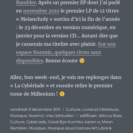
Rambler
. Après un premier EP dont j’ai parlé
en
novembre 2010
le premier LP de 12 titres
« Melancholy » sortira d’ici la fin de l’année
: le 23 décembre en version numérique, en
janvier pour la version CD… Autant dire que
je casserais ma tirelire avec plaisir.
Sur son
espace Noomiz, quelques titres sont
disponibles
. Bonne écoute
Allez, bon week-end, je vais me replonger dans
« La Cybériade » et ensuite relire le premier
tome de Millenium !
Publié
Catégories
vendredi 9 décembre 2011
Culture
,
Livres et littérature
,
le
Étiquettes
Musique
,
Noomiz
,
Vrac'attitudes !
adiffuser
,
Atticus Ross
,
Culture
,
Cybériade
,
Good Bye Kumiko
,
karen-o
,
Moon
Rambler
,
Musique
,
Musique sous licences Art Libre &