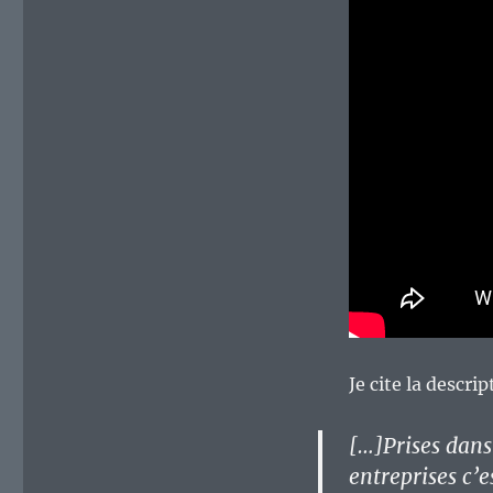
Je cite la descrip
[…]Prises dans
entreprises c’