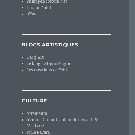
Philippe.Scoffoni.Net
Tristan Nitot
uTux
dèle de financement publicitaire des contenus sur Intern
BLOGS ARTISTIQUES
Dacq'Art
Le blog de Djimi Fagniot
Les créations de Péhä.
CULTURE
Atramenta
Jérome Dumont, auteur de Rossetti &
MacLane
Kylie Ravera