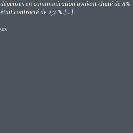
s dépenses en communication avaient chuté de 8%
’était contracté de 2,7 %.[…]
de « Ah, les personnes qui croient encore dans le mo
ture