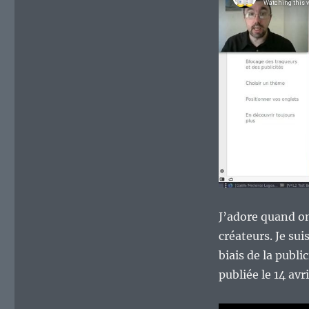
qui
croient
encore
dans
le
modèle
de
financement
publicitaire
des
contenus
sur
Internet
:)
J’adore quand on
créateurs. Je su
biais de la publi
publiée le 14 av