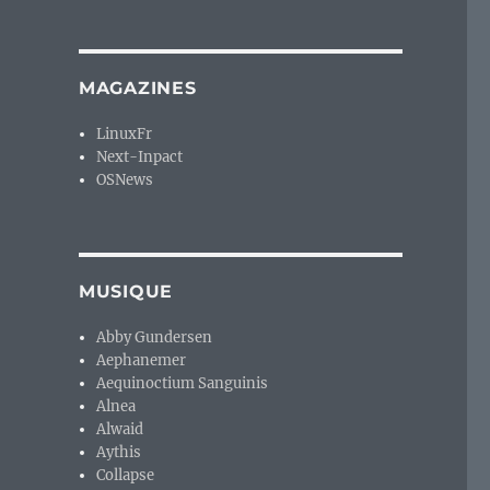
MAGAZINES
LinuxFr
Next-Inpact
OSNews
MUSIQUE
Abby Gundersen
Aephanemer
Aequinoctium Sanguinis
Alnea
Alwaid
Aythis
Collapse