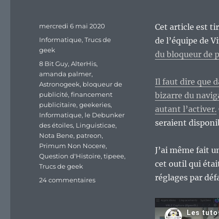
Publié
mercredi 6 mai 2020
Cet article est t
le
Catégories
Informatique
,
Trucs de
de l’équipe de V
geek
du bloqueur de p
Étiquettes
8 Bit Guy
,
AlterHis
,
amanda palmer
,
Il faut dire que
Astronogeek
,
bloqueur de
publicité
,
financement
bizarre du navig
publicitaire
,
geekeries
,
autant l’activer.
Informatique
,
le Debunker
seraient disponi
des étoiles
,
Linguisticae
,
Nota Bene
,
patreon
,
Primum Non Nocere
,
J’ai même fait 
Question d'Histoire
,
tipeee
,
cet outil qui éta
Trucs de geek
réglages par déf
sur
24 commentaires
Ah,
les
personnes