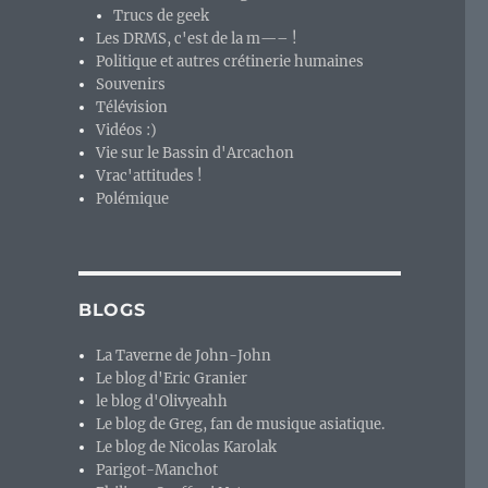
Trucs de geek
Les DRMS, c'est de la m—– !
Politique et autres crétinerie humaines
Souvenirs
Télévision
Vidéos :)
Vie sur le Bassin d'Arcachon
Vrac'attitudes !
Polémique
BLOGS
La Taverne de John-John
Le blog d'Eric Granier
le blog d'Olivyeahh
Le blog de Greg, fan de musique asiatique.
Le blog de Nicolas Karolak
Parigot-Manchot