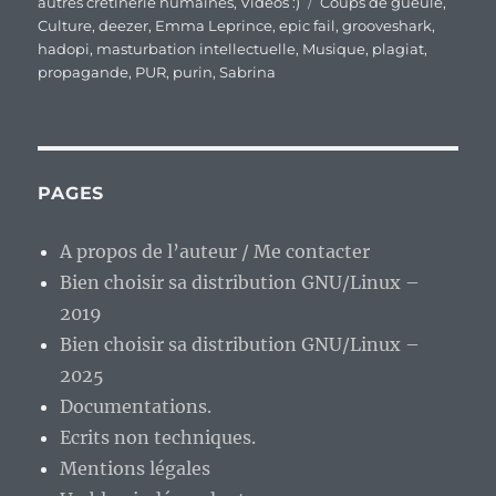
le
Étiquettes
autres crétinerie humaines
,
Vidéos :)
Coups de gueule
,
Culture
,
deezer
,
Emma Leprince
,
epic fail
,
grooveshark
,
hadopi
,
masturbation intellectuelle
,
Musique
,
plagiat
,
propagande
,
PUR
,
purin
,
Sabrina
PAGES
A propos de l’auteur / Me contacter
Bien choisir sa distribution GNU/Linux –
2019
Bien choisir sa distribution GNU/Linux –
2025
Documentations.
Ecrits non techniques.
Mentions légales