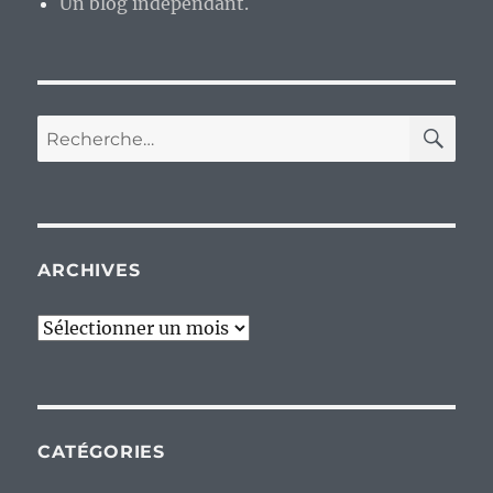
Un blog indépendant.
RE
Recherche
pour :
ARCHIVES
Archives
CATÉGORIES