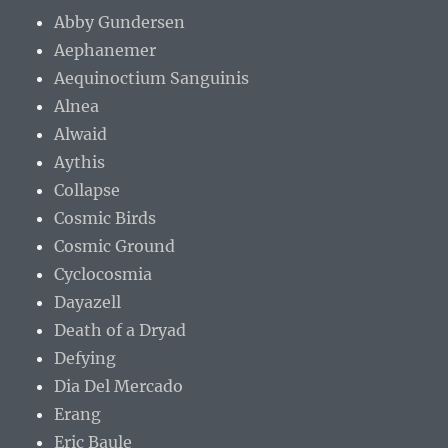
Abby Gundersen
Aephanemer
Aequinoctium Sanguinis
Alnea
Alwaid
Aythis
Collapse
Cosmic Birds
Cosmic Ground
Cyclocosmia
Dayazell
Death of a Dryad
Defying
Dia Del Mercado
Erang
Eric Baule