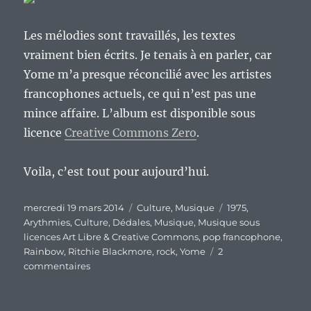
Les mélodies sont travaillés, les textes
vraiment bien écrits. Je tenais à en parler, car
Yome m’a presque réconcilié avec les artistes
francophones actuels, ce qui n’est pas une
mince affaire. L’album est disponible sous
licence
Creative Commons Zero
.
Voila, c’est tout pour aujourd’hui.
Publié
Catégories
Étiquettes
mercredi 19 mars 2014
Culture
,
Musique
1975
,
le
Arythmies
,
Culture
,
Dédales
,
Musique
,
Musique sous
licences Art Libre & Creative Commons
,
pop francophone
,
Rainbow
,
Ritchie Blackmore
,
rock
,
Yome
2
sur
commentaires
Mercredi
culturel,
le