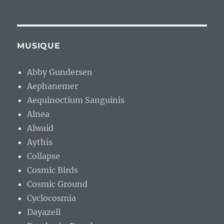
Alwaid
Aythis
Collapse
Cosmic Birds
Cosmic Ground
Cyclocosmia
Dayazell
Death of a Dryad
Defying
Dia Del Mercado
Erang
Eric Baule
Errantia
Grimlake
Heligoland
Hors Sujet