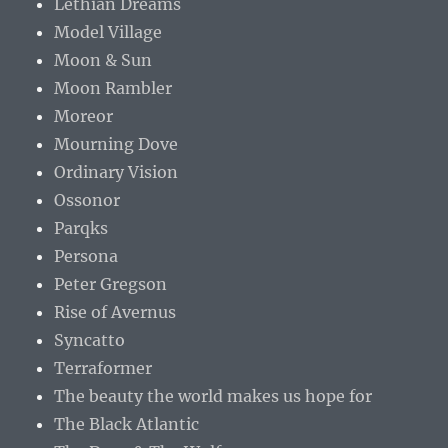
Persona
Peter Gregson
Rise of Avernus
Syncatto
Terraformer
The beauty the world makes us hope for
The Black Atlantic
The Dove & The Wolf
The Fourth Is Bearded
The New Regime
The Orchid
Yaima
Ysma