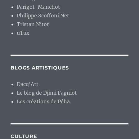
Dacq'Art
Le blog de Djimi Fagniot
Les créations de Péhä.
CULTURE
Atramenta
Jérome Dumont, auteur de Rossetti &
MacLane
Kylie Ravera
Olivier Saraja
Sophie Renaudin