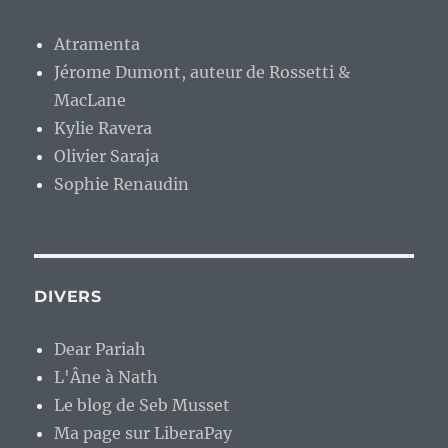
DIVERS
Dear Pariah
L'Âne à Nath
Le blog de Seb Musset
Ma page sur LiberaPay
Ma page Tipeee
Ourtube – mon instance peertube
LOGICIELS
Libre et Ouvert