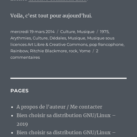
retour
;)
PAGES
A propos de l’auteur / Me contacter
Bien choisir sa distribution GNU/Linux –
2019
Bien choisir sa distribution GNU/Linux –
2025
Documentations.
Ecrits non techniques.
Mentions légales
Un blog indépendant.
RE
Recherche