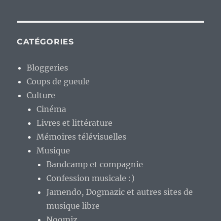
Mémoires télévisuelles
Musique
Bandcamp et compagnie
Confession musicale :)
Jamendo, Dogmazic et autres sites de
musique libre
Noomiz
Divers
Humour
Informatique
Apple et compagnie
Internet
Le monde du libre part en cacahuète :)
Libreries
ArchLinuxeries
Frugalwareries