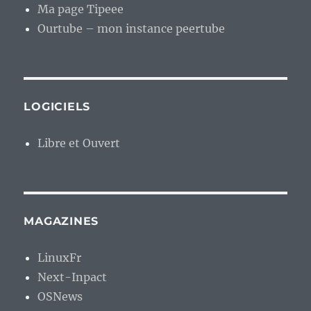
MAGAZINES
LinuxFr
Next-Inpact
OSNews
MUSIQUE
Abby Gundersen
Aephanemer
Aequinoctium Sanguinis
Alnea