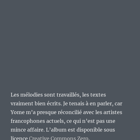
Les mélodies sont travaillés, les textes
vraiment bien écrits. Je tenais à en parler, car
Yome m’a presque réconcilié avec les artistes
francophones actuels, ce qui n’est pas une
mince affaire. L’album est disponible sous
licence
Creative Commons Zero
.
Voila, c’est tout pour aujourd’hui.
Publié
Catégories
Étiquettes
mercredi 19 mars 2014
Culture
,
Musique
1975
,
le
Arythmies
,
Culture
,
Dédales
,
Musique
,
Musique sous
licences Art Libre & Creative Commons
,
pop francophone
,
Rainbow
,
Ritchie Blackmore
,
rock
,
Yome
2
sur
commentaires
Mercredi
culturel,
le