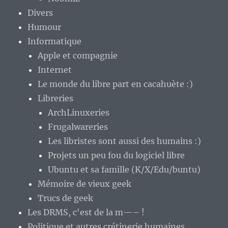
Les libristes sont aussi des humains :)
Projets un peu fou du logiciel libre
Ubuntu et sa famille (K/X/Edu/buntu)
Mémoire de vieux geek
Trucs de geek
Les DRMS, c'est de la m—– !
Politique et autres crétinerie humaines
Souvenirs
Télévision
Vidéos :)
Vie sur le Bassin d'Arcachon
Vrac'attitudes !
Polémique