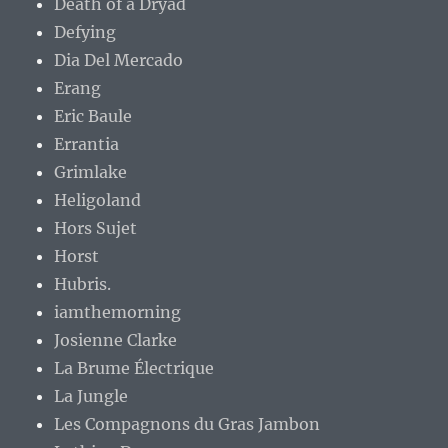
Horst
Hubris.
iamthemorning
Josienne Clarke
La Brume Électrique
La Jungle
Les Compagnons du Gras Jambon
Lethian Dreams
Model Village
Moon & Sun
Moon Rambler
Moreor
Mourning Dove
Ordinary Vision
Ossonor
Parqks