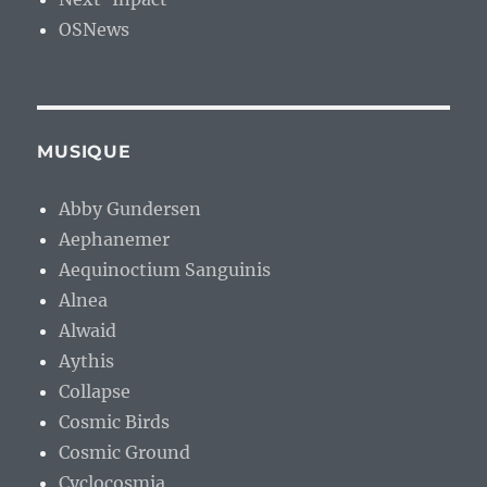
OSNews
MUSIQUE
Abby Gundersen
Aephanemer
Aequinoctium Sanguinis
Alnea
Alwaid
Aythis
Collapse
Cosmic Birds
Cosmic Ground
Cyclocosmia