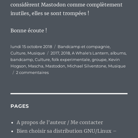
considèrent Mastodon comme complètement
inutiles, elles se sont trompées !
Bonne écoute !
Publié
Catégories
lundi 15 octobre 2018
Bandcamp et compagnie
,
le
Étiquettes
Culture
,
Musique
2017
,
2018
,
A Whale's Lantern
,
albums
,
bandcamp
,
Culture
,
folk experimentale
,
groupe
,
Kevin
Hogson
,
Mascha
,
Mastodon
,
Michael Silverstone
,
Musique
sur
2 commentaires
A
Whale’s
Lantern,
un
groupe
PAGES
fondé
via
A propos de l’auteur / Me contacter
le
Bien choisir sa distribution GNU/Linux –
réseau
Mastodon