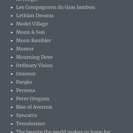
Les Compagnons du Gras Jambon
Lethian Dreams
Model Village
Moon & Sun
Moon Rambler
Moreor
Mourning Dove
Ordinary Vision
Ossonor
Parqks
Persona
Peter Gregson
Rise of Avernus
Syncatto
Terraformer
The beauty the world makes us hope for