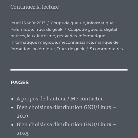
de « Le « faux-lettrisme » numéri
Continuer la lecture
Publié
Catégories
jeudi 15 août 2013
Coups de gueule
,
Informatique
,
le
Étiquettes
Polémique
,
Trucs de geek
Coups de gueule
,
digital
natives
,
faux-lettrisme
,
geekeries
,
Informatique
,
informatique magique
,
méconnaissance
,
manque de
sur
formation
,
polémique
,
Trucs de geek
5 commentaires
Le
« faux-
lettrism
numéri
caracté
PAGES
des
« digita
A propos de l’auteur / Me contacter
natives 
Bien choisir sa distribution GNU/Linux –
?
2019
Bien choisir sa distribution GNU/Linux –
2025