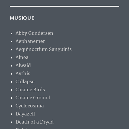
MUSIQUE
Abby Gundersen
Aephanemer
Aequinoctium Sanguinis
Alnea
Alwaid
Aythis
Collapse
Cosmic Birds
Cosmic Ground
Cyclocosmia
Dayazell
Death of a Dryad