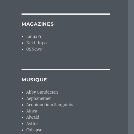
MAGAZINES
LinuxFr
Next-Inpact
OSNews
MUSIQUE
Abby Gundersen
Aephanemer
Aequinoctium Sanguinis
Alnea
Alwaid
Aythis
Collapse