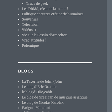
Trucs de geek
Les DRMS, c'est de la m—– !
Politique et autres crétinerie humaines
Souvenirs
Télévision
Vidéos :)
Vie sur le Bassin d'Arcachon
Vrac'attitudes !
Polémique
BLOGS
La Taverne de John-John
Le blog d'Eric Granier
le blog d'Olivyeahh
Le blog de Greg, fan de musique asiatique.
Le blog de Nicolas Karolak
Parigot-Manchot