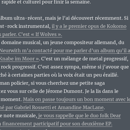
 rapide et culturel pour finir la semaine.
album ultra-récent, mais je l’ai découvert récemment. Si
ost-rock instrumental,
il y a le premier opus de Kokomo
 parler. C’est « If Wolves ».
e domaine musical, un jeune compositeur allemand, du
eurwith m’a contacté pour me parler d’un album qu’il 
 Knabe im Moor »
. C’est un mélange de metal progressif,
 rock progressif. C’est assez sympa, même si j’avoue que
ché à certaines parties où la voix était un peu éraillé.
man policier, si vous cherchez une petite saga
ez vous sur celle de Jérome Dumont. Je la lis dans le
le moment.
Mais on passe toujours un bon moment avec l
mé par Gabriel Rossetti et Amandine MacLane
.
ne note musicale,
je vous rappelle que le duo folk Dear
n financement participatif pour son deuxième EP.