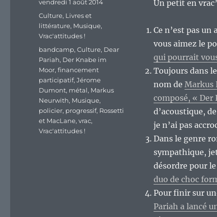
Publié
vendredi 1 août 2014
Un petit en vrac’
le
Catégories
Culture
,
Livres et
littérature
,
Musique
,
Ce n’est pas un 
Vrac'attitudes !
vous aimez le p
Étiquettes
bandcamp
,
Culture
,
Dear
qui pourrait vous
Pariah
,
Der Knabe im
Moor
,
financement
Toujours dans l
participatif
,
Jérome
nom de
Markus N
Dumont
,
métal
,
Markus
composé, « Der
Neurwith
,
Musique
,
policier
,
progressif
,
Rossetti
d’acoustique, de
et MacLane
,
vrac
,
je n’ai pas accro
Vrac'attitudes !
Dans le genre ro
sympathique, jet
désordre pour 
duo de choc for
Pour finir sur u
Pariah a lancé u