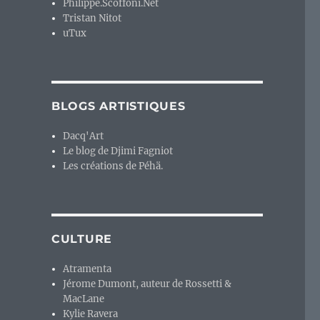
Philippe.Scoffoni.Net
Tristan Nitot
uTux
BLOGS ARTISTIQUES
Dacq'Art
Le blog de Djimi Fagniot
Les créations de Péhä.
CULTURE
Atramenta
Jérome Dumont, auteur de Rossetti &
MacLane
Kylie Ravera