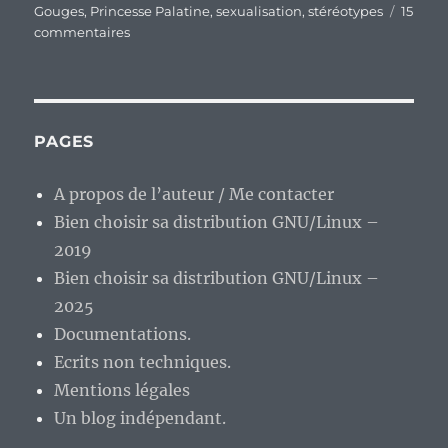
Gouges
,
Princesse Palatine
,
sexualisation
,
stéréotypes
15
sur
commentaires
De
la
sexualisation
de
tout
PAGES
et
n’importe
A propos de l’auteur / Me contacter
quoi
Bien choisir sa distribution GNU/Linux –
et
de
2019
l’entretien
Bien choisir sa distribution GNU/Linux –
des
2025
stéréotypes
sociaux.
Documentations.
Ecrits non techniques.
Mentions légales
Un blog indépendant.