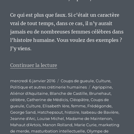
Ce qui est plus que faux. Si c’était un caractère
vrai de tout temps, dans ce cas, il n’y aurait
jamais eu de nombreuses femmes célèbres dans
l’histoire humaine. Vous voulez des exemples ?
J’y viens.
de « De la sexualisation de tout 
Continuer la lecture
Publié
Catégories
mercredi 6 janvier 2016
Coups de gueule
,
Culture
,
le
Étiquettes
Politique et autres crétinerie humaines
Agrippine
,
Aliénor d'Aquitaine
,
Blanche de Castille
,
Brunehaut
,
célèbre
,
Catherine de Médicis
,
Cléopâtre
,
Coups de
gueule
,
Culture
,
Elisabeth Ière
,
femme
,
Frédégonde
,
George Sand
,
Hatchepsout
,
histoire
,
Isabeau de Bavière
,
Jeanne d'Arc
,
Louise Michel
,
Madame de Maintenon
,
Mahaut d'Artois
,
Manon Rolland
,
Marie Curie
,
marketing
de merde
,
masturbation intellectuelle
,
Olympe de