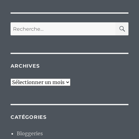
RE
Recherche
pour :
ARCHIVES
Archives
CATÉGORIES
Bloggeries