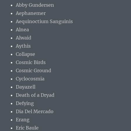
Abby Gundersen
Aephanemer
Aequinoctium Sanguinis
Alnea
Alwaid
Aythis
Collapse
Cosmic Birds
Cosmic Ground
Cyclocosmia
Dayazell
Death of a Dryad
Defying
Dia Del Mercado
Erang
Eric Baule