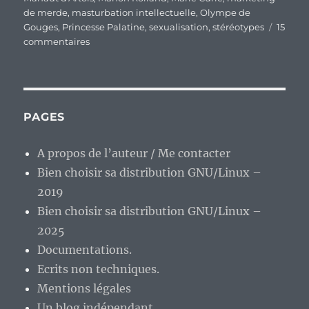
de merde
,
masturbation intellectuelle
,
Olympe de
Gouges
,
Princesse Palatine
,
sexualisation
,
stéréotypes
15
sur
commentaires
De
la
sexualisation
de
tout
PAGES
et
n’importe
A propos de l’auteur / Me contacter
quoi
Bien choisir sa distribution GNU/Linux –
et
de
2019
l’entretien
Bien choisir sa distribution GNU/Linux –
des
2025
stéréotypes
sociaux.
Documentations.
Ecrits non techniques.
Mentions légales
Un blog indépendant.