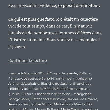
Sexe masculin : violence, explosif, dominateur.
Ce qui est plus que faux. Si c’était un caractère
vrai de tout temps, dans ce cas, il n’y aurait
jamais eu de nombreuses femmes célèbres dans
l’histoire humaine. Vous voulez des exemples ?
J’y viens.
de « De la sexualisation de tout 
Continuer la lecture
Publié
Catégories
mercredi 6 janvier 2016
Coups de gueule
,
Culture
,
le
Étiquettes
Politique et autres crétinerie humaines
Agrippine
,
Aliénor d'Aquitaine
,
Blanche de Castille
,
Brunehaut
,
célèbre
,
Catherine de Médicis
,
Cléopâtre
,
Coups de
gueule
,
Culture
,
Elisabeth Ière
,
femme
,
Frédégonde
,
George Sand
,
Hatchepsout
,
histoire
,
Isabeau de Bavière
,
Jeanne d'Arc
,
Louise Michel
,
Madame de Maintenon
,
Mahaut d'Artois
,
Manon Rolland
,
Marie Curie
,
marketing