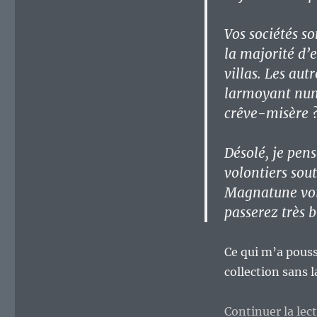
Vos sociétés so
la majorité d’
villas. Les aut
larmoyant numé
crêve-misère 
Désolé, je pen
volontiers sout
Magnatune voir
passerez très 
Ce qui m’a pouss
collection sans la
Continuer la lec