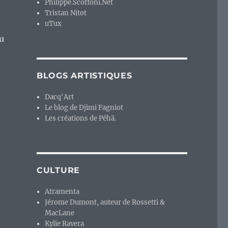
Philippe.Scoffoni.Net
Tristan Nitot
uTux
du
BLOGS ARTISTIQUES
Dacq'Art
Le blog de Djimi Fagniot
Les créations de Péhä.
CULTURE
Atramenta
Jérome Dumont, auteur de Rossetti &
MacLane
Kylie Ravera