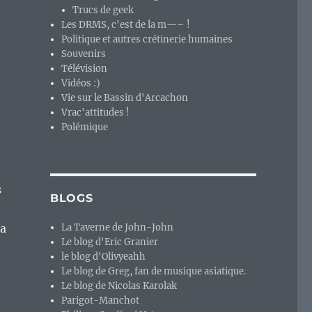
Trucs de geek
Les DRMS, c'est de la m—– !
Politique et autres crétinerie humaines
Souvenirs
Télévision
Vidéos :)
Vie sur le Bassin d'Arcachon
Vrac'attitudes !
Polémique
s
BLOGS
la
La Taverne de John-John
Le blog d'Eric Granier
d
le blog d'Olivyeahh
Le blog de Greg, fan de musique asiatique.
Le blog de Nicolas Karolak
Parigot-Manchot