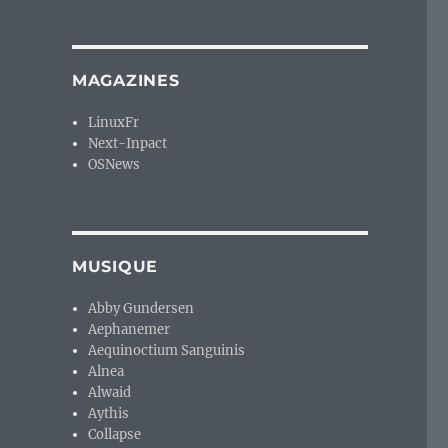
MAGAZINES
LinuxFr
Next-Inpact
OSNews
MUSIQUE
Abby Gundersen
Aephanemer
Aequinoctium Sanguinis
Alnea
Alwaid
Aythis
Collapse