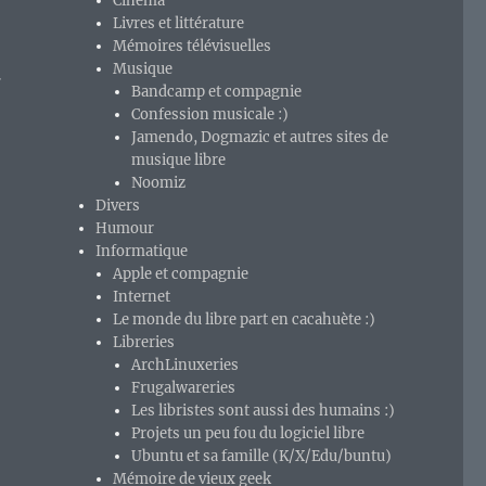
Cinéma
Livres et littérature
Mémoires télévisuelles
Musique
s
Bandcamp et compagnie
Confession musicale :)
Jamendo, Dogmazic et autres sites de
musique libre
Noomiz
Divers
Humour
Informatique
Apple et compagnie
Internet
Le monde du libre part en cacahuète :)
Libreries
ArchLinuxeries
Frugalwareries
Les libristes sont aussi des humains :)
Projets un peu fou du logiciel libre
Ubuntu et sa famille (K/X/Edu/buntu)
en achète… Dommage pour la propagande Hadopienne inspir
Mémoire de vieux geek