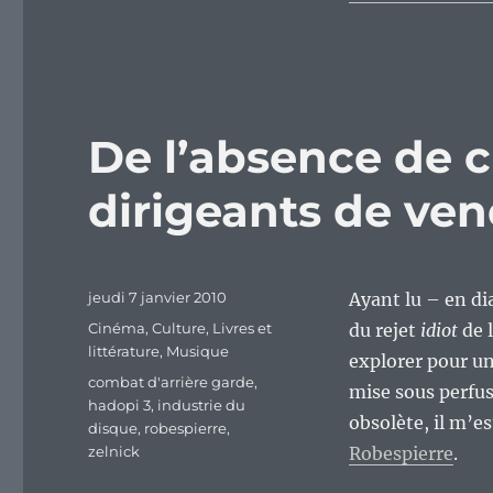
De l’absence de c
dirigeants de ven
Publié
jeudi 7 janvier 2010
Ayant lu – en di
le
Catégories
Cinéma
,
Culture
,
Livres et
du rejet
idiot
de l
littérature
,
Musique
explorer pour un
Étiquettes
combat d'arrière garde
,
mise sous perfus
hadopi 3
,
industrie du
obsolète, il m’e
disque
,
robespierre
,
zelnick
Robespierre
.