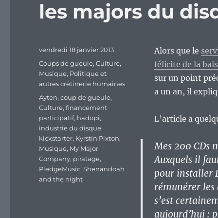
les majors du dis
Publié
vendredi 18 janvier 2013
Alors que le
serv
le
Catégories
Coups de gueule
,
Culture
,
félicite de la ba
Musique
,
Politique et
sur un point préc
autres crétinerie humaines
a un an, il expli
Étiquettes
Ayten
,
coup de gueule
,
Culture
,
financement
participatif
,
hadopi
,
L’article a quel
industrie du disque
,
kickstarter
,
Kyrstin Pixton
,
Mes 200 CDs m
Musique
,
My Major
Auxquels il fau
Company
,
piratage
,
PledgeMusic
,
Shenandoah
pour installer
and the night
rémunérer les 
s’est certaine
aujourd’hui : 