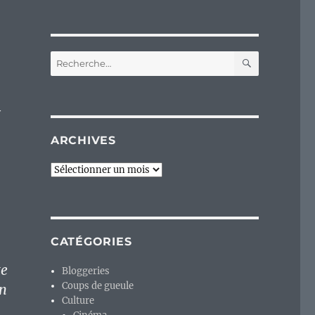
RECHERC
Recherche
pour :
y
ARCHIVES
Archives
CATÉGORIES
te
Bloggeries
Coups de gueule
en
Culture