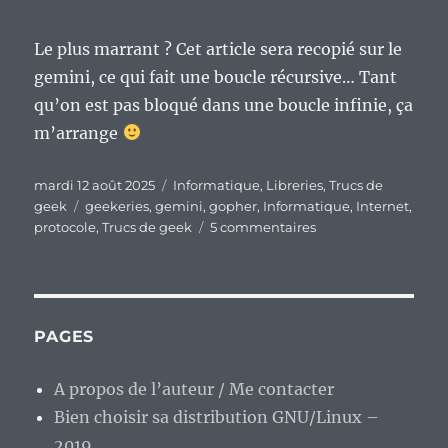
Le plus marrant ? Cet article sera recopié sur le
gemini, ce qui fait une boucle récursive… Tant
qu’on est pas bloqué dans une boucle infinie, ça
m’arrange
Publié
Catégories
mardi 12 août 2025
Informatique
,
Libreries
,
Trucs de
le
Étiquettes
geek
geekeries
,
gemini
,
gopher
,
Informatique
,
Internet
,
sur
protocole
,
Trucs de geek
5 commentaires
Et
si
on
testait
Gemini
PAGES
?
A propos de l’auteur / Me contacter
Bien choisir sa distribution GNU/Linux –
2019