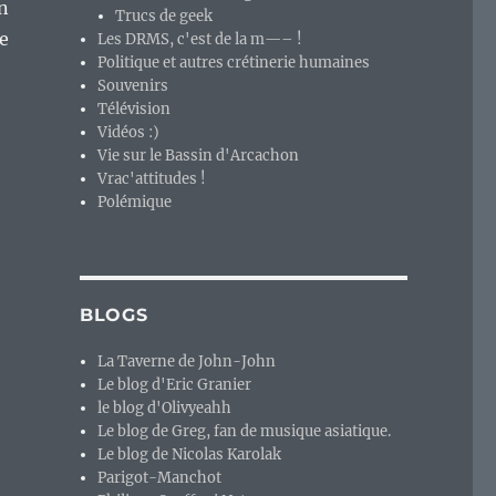
n
Trucs de geek
me
Les DRMS, c'est de la m—– !
Politique et autres crétinerie humaines
Souvenirs
Télévision
Vidéos :)
Vie sur le Bassin d'Arcachon
Vrac'attitudes !
Polémique
BLOGS
La Taverne de John-John
Le blog d'Eric Granier
le blog d'Olivyeahh
Le blog de Greg, fan de musique asiatique.
Le blog de Nicolas Karolak
Parigot-Manchot