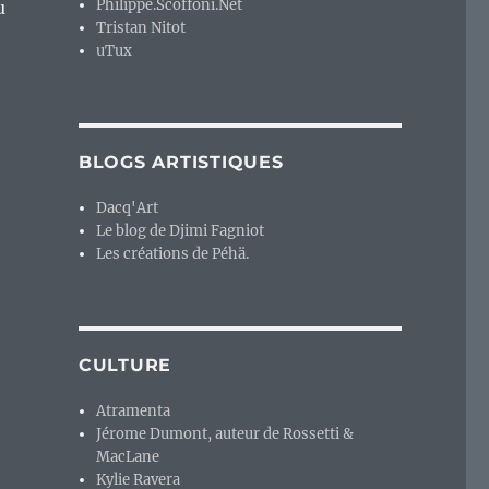
Philippe.Scoffoni.Net
u
Tristan Nitot
uTux
BLOGS ARTISTIQUES
Dacq'Art
Le blog de Djimi Fagniot
Les créations de Péhä.
CULTURE
Atramenta
Jérome Dumont, auteur de Rossetti &
MacLane
Kylie Ravera