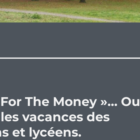
t For The Money »… O
les vacances des
ns et lycéens.