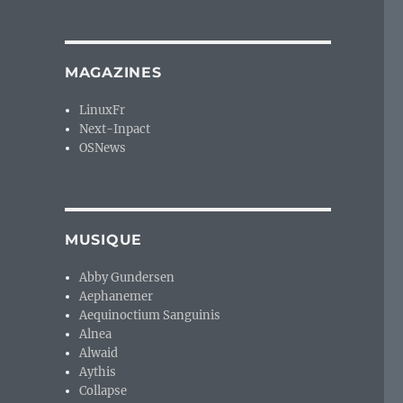
MAGAZINES
LinuxFr
Next-Inpact
OSNews
MUSIQUE
Abby Gundersen
Aephanemer
Aequinoctium Sanguinis
Alnea
Alwaid
Aythis
Collapse