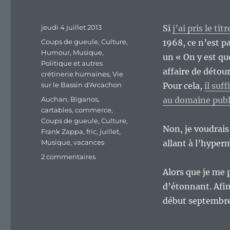
Publié
jeudi 4 juillet 2013
Si
j’ai pris le t
le
Catégories
Coups de gueule
,
Culture
,
1968, ce n’est p
Humour
,
Musique
,
un « On y est qu
Politique et autres
affaire de détou
crétinerie humaines
,
Vie
sur le Bassin d'Arcachon
Pour cela,
il suf
Étiquettes
Auchan
,
Biganos
,
au domaine publ
cartables
,
commerce
,
Coups de gueule
,
Culture
,
Non, je voudrais 
Frank Zappa
,
fric
,
juillet
,
Musique
,
vacances
allant à l’hyper
sur
2 commentaires
« We’re
Alors que je me 
Only
d’étonnant. Afin
In
It
début septembre
For
The