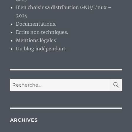
les
Bien choisir sa distribution GNU/Linux –
vacances
2025
des
écoliers,
Documentations.
collégiens
Ecrits non techniques.
et
Mentions légales
lycéens.
Un blog indépendant.
RE
Recherche
pour :
ARCHIVES