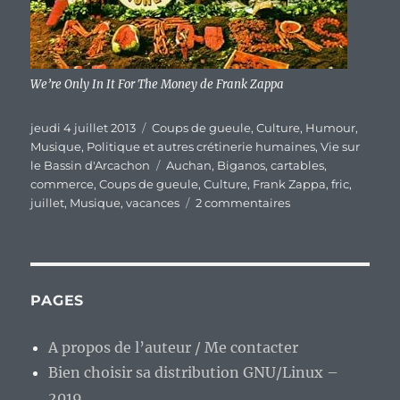
We’re Only In It For The Money de Frank Zappa
Publié
Catégories
jeudi 4 juillet 2013
Coups de gueule
,
Culture
,
Humour
,
le
Musique
,
Politique et autres crétinerie humaines
,
Vie sur
Étiquettes
le Bassin d'Arcachon
Auchan
,
Biganos
,
cartables
,
commerce
,
Coups de gueule
,
Culture
,
Frank Zappa
,
fric
,
sur
juillet
,
Musique
,
vacances
2 commentaires
« We’re
Only
In
It
For
PAGES
The
Money »…
A propos de l’auteur / Me contacter
Ou
Bien choisir sa distribution GNU/Linux –
comment
pourrir
2019