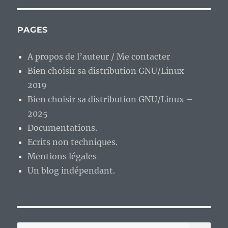
:
PC-
BSD
PAGES
peut
dormir
A propos de l’auteur / Me contacter
sur
Bien choisir sa distribution GNU/Linux –
ses
deux
2019
oreilles
Bien choisir sa distribution GNU/Linux –
?
2025
Documentations.
Ecrits non techniques.
Mentions légales
Un blog indépendant.
RE