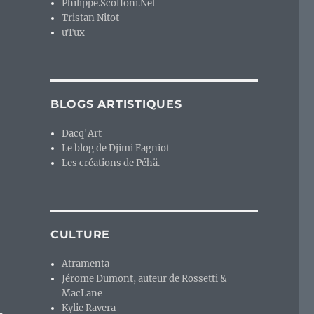
Philippe.Scoffoni.Net
Tristan Nitot
uTux
BLOGS ARTISTIQUES
Dacq'Art
Le blog de Djimi Fagniot
Les créations de Péhä.
CULTURE
Atramenta
Jérome Dumont, auteur de Rossetti &
MacLane
Kylie Ravera
-