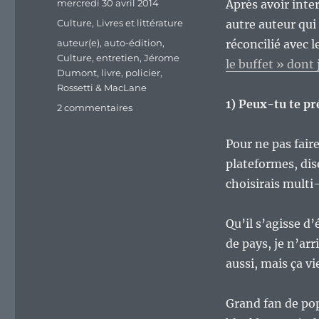
Publié
mercredi 30 avril 2014
Après avoir int
le
Catégories
Culture
,
Livres et littérature
autre auteur qui
Étiquettes
auteur(e)
,
auto-édition
,
réconcilié avec 
Culture
,
entretien
,
Jérome
le buffet » dont 
Dumont
,
livre
,
policier
,
Rossetti & MacLane
1) Peux-tu te p
sur
2 commentaires
La
culture
Pour ne pas faire
écrite
plateformes, dis
par
les
choisirais multi-
personnes
qui
Qu’il s’agisse d’
la
produisent
de pays, je n’ar
:
aussi, mais ça vi
Jérôme
Dumont.
Grand fan de pop