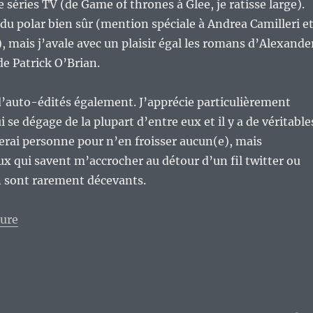
 séries TV (de Game of thrones à Glee, je ratisse large).
 du polar bien sûr (mention spéciale à Andrea Camilleri e
 mais j’avale avec un plaisir égal les romans d’Alexande
de Patrick O’Brian.
d’auto-édités également. J’apprécie particulièrement
i se dégage de la plupart d’entre eux et il y a de véritable
iterai personne pour n’en froisser aucun(e), mais
x qui savent m’accrocher au détour d’un fil twitter ou
n sont rarement décevants.
de « La culture écrite par les personnes qui la produ
ture