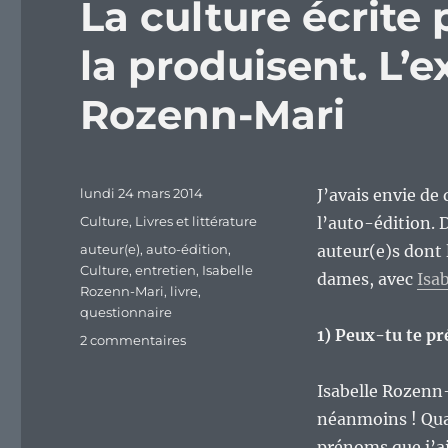
La culture écrite
la produisent. L’
Rozenn-Mari
Publié
lundi 24 mars 2014
J’avais envie de
le
Catégories
Culture
,
Livres et littérature
l’auto-édition. 
Étiquettes
auteur(e)
,
auto-édition
,
auteur(e)s dont
Culture
,
entretien
,
Isabelle
dames, avec
Isa
Rozenn-Mari
,
livre
,
questionnaire
1) Peux-tu te p
sur
2 commentaires
La
culture
Isabelle Rozenn
écrite
néanmoins ! Quan
par
les
prénoms que j’ai