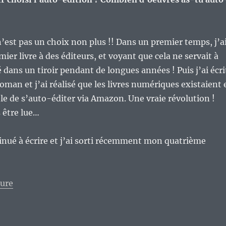
’est pas un choix non plus !! Dans un premier temps, j’a
er livre à des éditeurs, et voyant que cela ne servait à
gé dans un tiroir pendant de longues années ! Puis j’ai écri
an et j’ai réalisé que les livres numériques existaient 
ible de s’auto-éditer via Amazon. Une vraie révolution !
s être lue…
tinué à écrire et j’ai sorti récemment mon quatrième
de « La culture écrite par les personnes qui la produ
ture