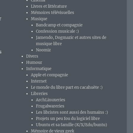
Cinéma
Livres et littérature
t
Mémoires télévisuelles
r
Musique
Bandcamp et compagnie
Confession musicale :)
Jamendo, Dogmazic et autres sites de
musique libre
Noomiz
s
Divers
Humour
Informatique
Apple et compagnie
Internet
Le monde du libre part en cacahuète :)
isent : Jérôme Dumont. »
Libreries
ArchLinuxeries
Frugalwareries
Les libristes sont aussi des humains :)
Projets un peu fou du logiciel libre
Ubuntu et sa famille (K/X/Edu/buntu)
Mémoire de vieux geek