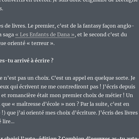
s.
es de livres. Le premier, c’est de la fantasy façon anglo-
a saga
« Les Enfants de Dana »
, et le second c’est du
que orienté « terreur ».
-tu arrivé à écrire ?
e n’est pas un choix. C’est un appel en quelque sorte. Je
eux qui écrivent ne me contrediront pas ! J’écris depuis
s et romancière était mon premier choix de métier ! Un
 que « maîtresse d’école » non ? Par la suite, c’est en
!) que j’ai orienté mes choix d’écriture. J’écris des livres
é lire…
ir choisi l’auto-édition ? Combien d’oeuvres as-tu auto