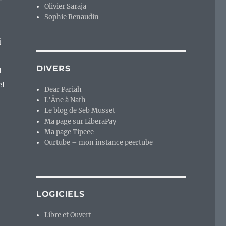
Olivier Saraja
Sophie Renaudin
i
DIVERS
t
et
Dear Pariah
L'Âne à Nath
Le blog de Seb Musset
Ma page sur LiberaPay
Ma page Tipeee
Ourtube – mon instance peertube
isent. L’exemple avec Isabelle Rozenn-Mari »
LOGICIELS
Libre et Ouvert