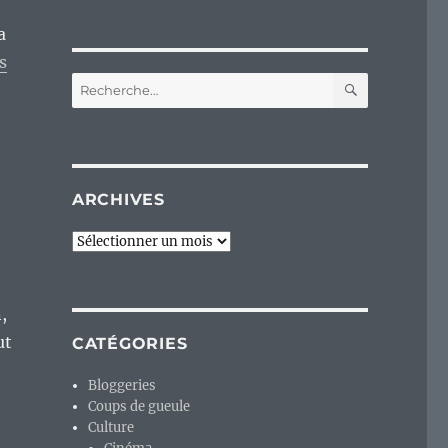
a
s
RECHERC
Recherche
pour :
ARCHIVES
Archives
,
ut
CATÉGORIES
Bloggeries
Coups de gueule
Culture