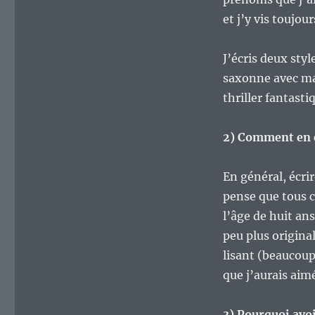
personnes
et j’y vis toujour
qui
la
produisent.
J’écris deux styl
L’exemple
saxonne avec m
avec
thriller fantasti
Isabelle
Rozenn-
Mari
2) Comment en es
En général, écrir
pense que tous c
l’âge de huit an
peu plus original
lisant (beaucoup 
que j’aurais aim
3) Pourquoi avo