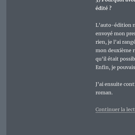
édité ?
L’auto-édition n
envoyé mon premi
rien, je l’ai ran
mon deuxième rom
qu’il était poss
Enfin, je pouvai
J’ai ensuite con
roman.
Continuer la lec