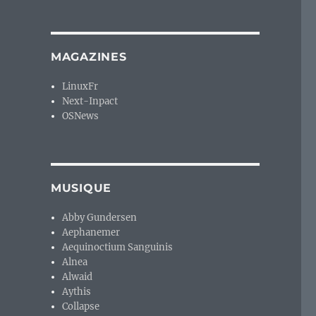
MAGAZINES
LinuxFr
Next-Inpact
OSNews
MUSIQUE
Abby Gundersen
Aephanemer
Aequinoctium Sanguinis
Alnea
Alwaid
Aythis
Collapse