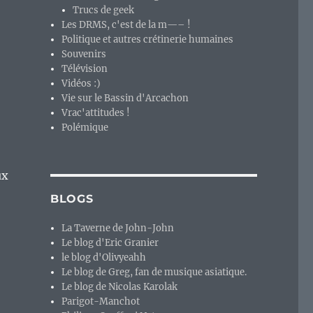
Trucs de geek
Les DRMS, c'est de la m—– !
Politique et autres crétinerie humaines
Souvenirs
Télévision
Vidéos :)
Vie sur le Bassin d'Arcachon
Vrac'attitudes !
Polémique
ux
BLOGS
La Taverne de John-John
Le blog d'Eric Granier
le blog d'Olivyeahh
Le blog de Greg, fan de musique asiatique.
Le blog de Nicolas Karolak
Parigot-Manchot