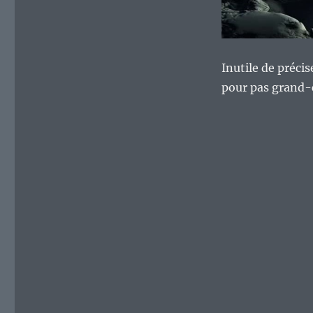
Inutile de précis
pour pas grand-c