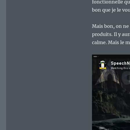
fonctionnelle qui
bon que je le vou
Mais bon, on ne 
produits. Il y a
calme. Mais le mi