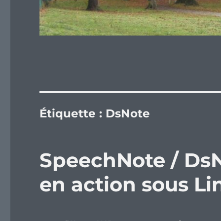
Étiquette :
DsNote
SpeechNote / DsNo
en action sous Li