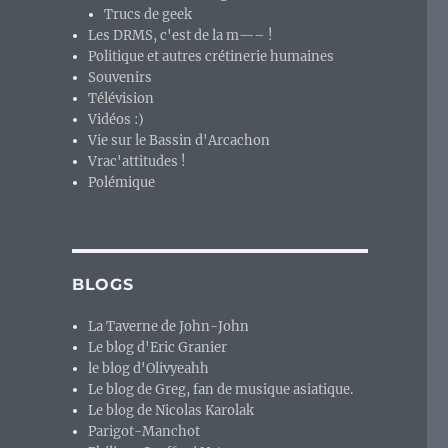
Trucs de geek
Les DRMS, c'est de la m—– !
Politique et autres crétinerie humaines
Souvenirs
Télévision
Vidéos :)
Vie sur le Bassin d'Arcachon
Vrac'attitudes !
Polémique
BLOGS
La Taverne de John-John
Le blog d'Eric Granier
le blog d'Olivyeahh
Le blog de Greg, fan de musique asiatique.
Le blog de Nicolas Karolak
Parigot-Manchot