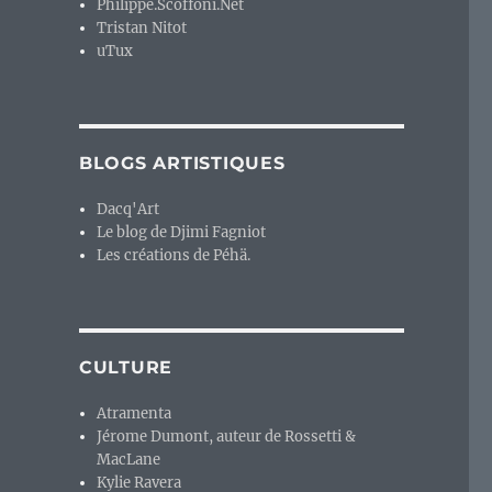
Philippe.Scoffoni.Net
Tristan Nitot
uTux
BLOGS ARTISTIQUES
Dacq'Art
Le blog de Djimi Fagniot
Les créations de Péhä.
CULTURE
Atramenta
Jérome Dumont, auteur de Rossetti &
MacLane
Kylie Ravera