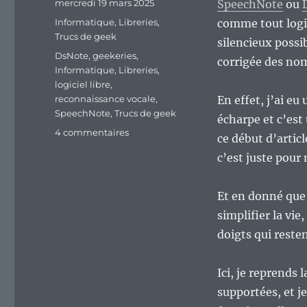
Publié
mercredi 19 mars 2025
SpeechNote
ou
le
Catégories
Informatique
,
Libreries
,
comme tout logic
Trucs de geek
silencieux possib
Étiquettes
DsNote
,
geekeries
,
corrigée des nom
Informatique
,
Libreries
,
logiciel libre
,
reconnaissance vocale
,
En effet, j’ai eu
SpeechNote
,
Trucs de geek
écharpe et c’est 
sur
4 commentaires
ce début d’artic
SpeechNote
c’est juste pour
/
DsNote,
la
Et en donné que 
dictée
simplifier la vie
vocale
en
doigts qui resten
action
sous
Ici, je reprends 
Linux.
supportées, et je