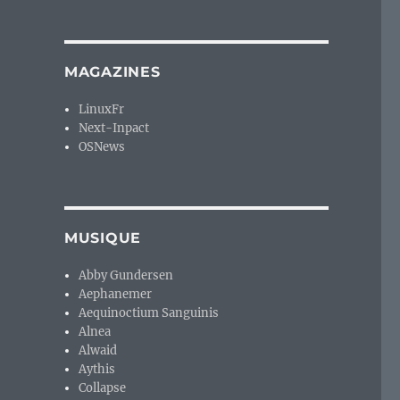
MAGAZINES
LinuxFr
Next-Inpact
OSNews
MUSIQUE
Abby Gundersen
Aephanemer
Aequinoctium Sanguinis
Alnea
Alwaid
Aythis
Collapse