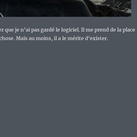
er que je n’ai pas gardé le logiciel. Il me prend de la place
hose. Mais au moins, il a le mérite d’exister.