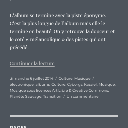
L’album se termine avec la piste éponyme.
C’est la plus longue de l’album mais elle le
termine en beauté. On y retrouve la douceur et
le coté « mélancolique » des pistes qui ont
précédé.
de « « Transition » et « Cyborgs 
Continuer la lecture
Publié
Catégories
Étiquettes
dimanche 6 juillet 2014
Culture
,
Musique
le
électronique
,
albums
,
Culture
,
Cyborgs
,
Kassiel
,
Musique
,
Musique sous licences Art Libre & Creative Commons
,
sur
Planète Sauvage
,
Transition
Un commentaire
« Transition »
et
« Cyborgs »,
les
deux
PAGES