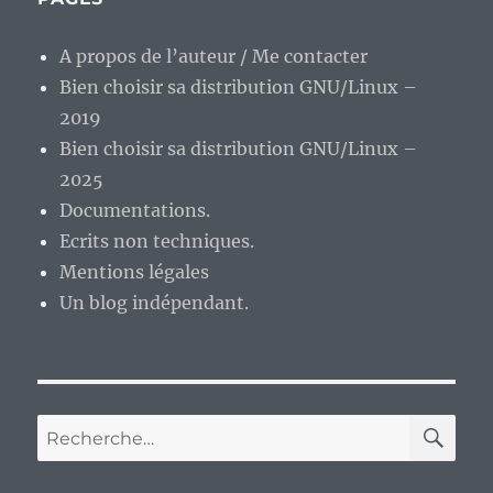
opus
de
A propos de l’auteur / Me contacter
Kassiel
Bien choisir sa distribution GNU/Linux –
sorti
en
2019
2014.
Bien choisir sa distribution GNU/Linux –
2025
Documentations.
Ecrits non techniques.
Mentions légales
Un blog indépendant.
RE
Recherche
pour :