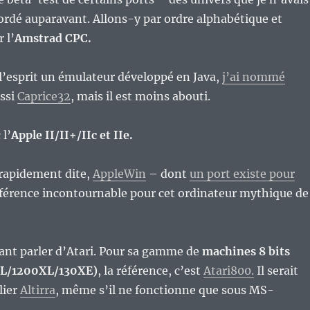
rdé auparavant. Allons-y par ordre alphabétique et
 l’
Amstrad CPC.
à l’esprit un émulateur développé en Java,
j’ai nommé
ussi
Caprice32
, mais il est moins abouti.
l’
Apple II/II+/IIc et IIe.
t rapidement dite,
AppleWin
– dont
un port existe pour
éférence incontournable pour cet ordinateur mythique de
ant parler d’Atari. Pour sa gamme de
machines 8 bits
L/1200XL/130XE)
, la référence, c’est
Atari800.
Il serait
lier
Altirra
, même s’il ne fonctionne que sous MS-