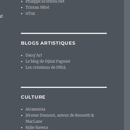
Philippe.Scoffoni.Net
Tristan Nitot
uTux
nt
e
BLOGS ARTISTIQUES
Dacq'Art
Le blog de Djimi Fagniot
Les créations de Péhä.
CULTURE
Atramenta
Jérome Dumont, auteur de Rossetti &
MacLane
Kylie Ravera