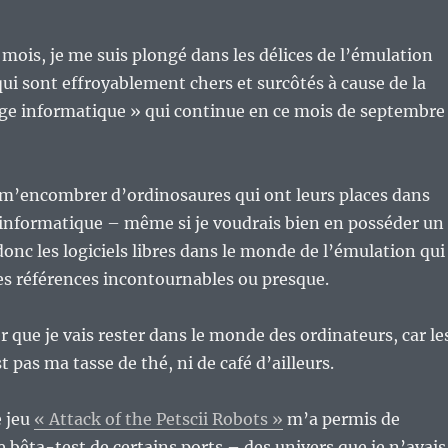
mois, je me suis plongé dans les délices de l’émulation
ui sont effroyablement chers et surcôtés à cause de la
ge informatique » qui continue en ce mois de septembre
 m’encombrer d’ordinosaures qui ont leurs places dans
’informatique – même si je voudrais bien en posséder un
donc les logiciels libres dans le monde de l’émulation qui
es références incontournables ou presque.
er que je vais rester dans le monde des ordinateurs, car le
t pas ma tasse de thé, ni de café d’ailleurs.
e jeu
« Attack of the Petscii Robots »
m’a permis de
e bêta-test de certains ports – des univers que je n’avais