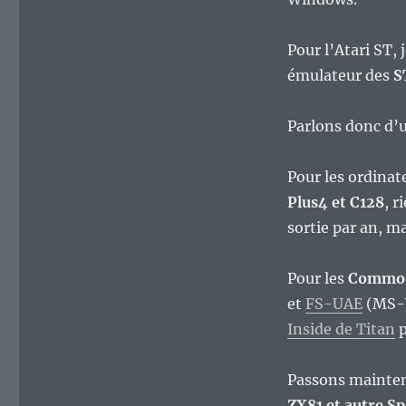
Pour l’Atari ST, 
émulateur des
S
Parlons donc d’
Pour les ordinate
Plus4 et C128
, r
sortie par an, ma
Pour les
Commod
et
FS-UAE
(MS-W
Inside de Titan
p
Passons maintena
ZX81 et autre S