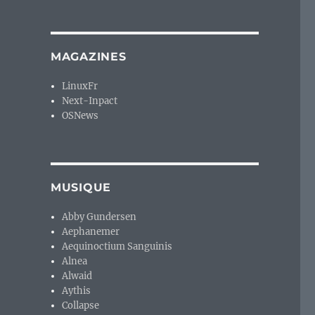
MAGAZINES
LinuxFr
Next-Inpact
OSNews
MUSIQUE
Abby Gundersen
Aephanemer
Aequinoctium Sanguinis
Alnea
Alwaid
Aythis
Collapse