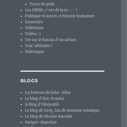
Trucs de geek
Les DRMS, c'est de la m—– !
Politique et autres crétinerie humaines
Souvenirs
Télévision
Vidéos :)
Vie sur le Bassin d'Arcachon
Vrac'attitudes !
Polémique
BLOGS
La Taverne de John-John
Le blog d'Eric Granier
le blog d'Olivyeahh
Le blog de Greg, fan de musique asiatique.
Le blog de Nicolas Karolak
Parigot-Manchot