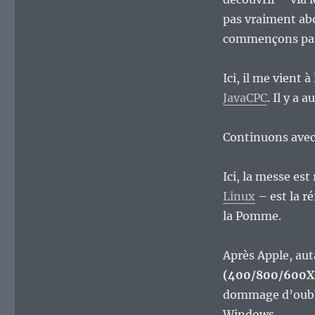
à
l’émulation,
pas vraiment abo
ça
commençons par
donne
de
beaux
Ici, il me vient 
résultats.
JavaCPC
. Il y a a
Continuons avec 
Ici, la messe es
Linux
– est la r
la Pomme.
Après Apple, aut
(400/800/600X
dommage d’oub
Windows.