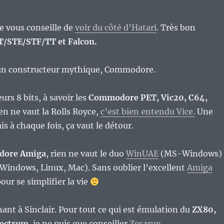
je vous conseille de
voir du côté d’Hatari
. Très bon
T/STE/STF/TT et Falcon.
un constructeur mythique, Commodore.
urs 8 bits, à savoir les
Commodore PET, Vic20, C64,
ien ne vaut la Rolls Royce,
c’est bien entendu Vice.
Une
is à chaque fois, ça vaut le détour.
ore Amiga
, rien ne vaut le duo
WinUAE
(MS-Windows)
indows, Linux, Mac). Sans oublier l’excellent
Amiga
our se simplifier la vie
nt à Sinclair. Pour tout ce qui est émulation du
ZX80,
pectrum
, je ne puis que conseiller
Zesarux
.