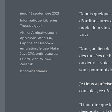
Publié
jeudi 16 septembre 2021
Depuis quelques 
le
Catégories
Informatique
,
Libreries
,
d’ordinosaures q
Trucs de geek
mode du « vinta
Étiquettes
Altirra
,
AmigaMuseum
,
2021.
AppleWin
,
Atari800
,
Caprice 32
,
Dosbox-x
,
emulation
,
fs-uae
,
Hatari
,
Donc, au lieu de
JavaCPC
,
ordinosaures
,
des musées de l
PCem
,
Vice
,
WinUAE
,
ou deux – voici 
ZesaruX
sont pour moi d
sur
8 commentaires
Quand
le
Je tiens à précis
monde
consoles, ce n’es
du
logiciel
libre
Il faut dire que l
s’attaque
découvrir – via l