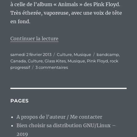
à celle de l’album « Animals » des Pink Floyd.
Très étherée, vaporeuse, avec une voix de tête
en fond.
de « Glass Kites : du rock progr
Continuer la lecture
Publié
Catégories
Étiquettes
samedi 2 février 2013
Culture
,
Musique
bandcamp
,
le
Canada
,
Culture
,
Glass Kites
,
Musique
,
Pink Floyd
,
rock
sur
progressif
3 commentaires
Glass
Kites
:
du
rock
PAGES
progressif
planant…
A propos de l’auteur / Me contacter
Bien choisir sa distribution GNU/Linux –
2019