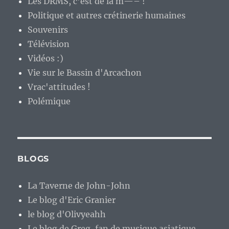
Les DRMS, c'est de la m—– !
Politique et autres crétinerie humaines
Souvenirs
Télévision
Vidéos :)
Vie sur le Bassin d'Arcachon
Vrac'attitudes !
Polémique
BLOGS
La Taverne de John-John
Le blog d'Eric Granier
le blog d'Olivyeahh
Le blog de Greg, fan de musique asiatique.