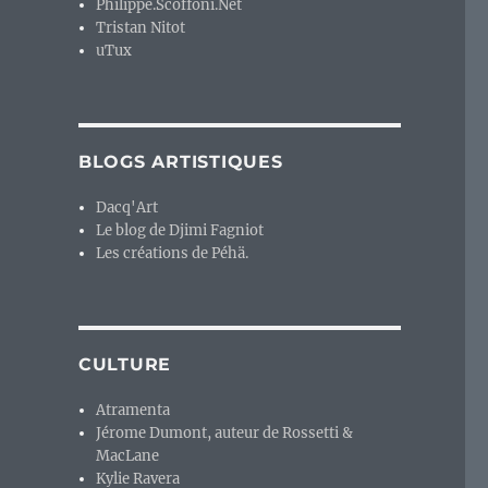
Philippe.Scoffoni.Net
Tristan Nitot
uTux
BLOGS ARTISTIQUES
Dacq'Art
Le blog de Djimi Fagniot
Les créations de Péhä.
CULTURE
Atramenta
Jérome Dumont, auteur de Rossetti &
MacLane
Kylie Ravera