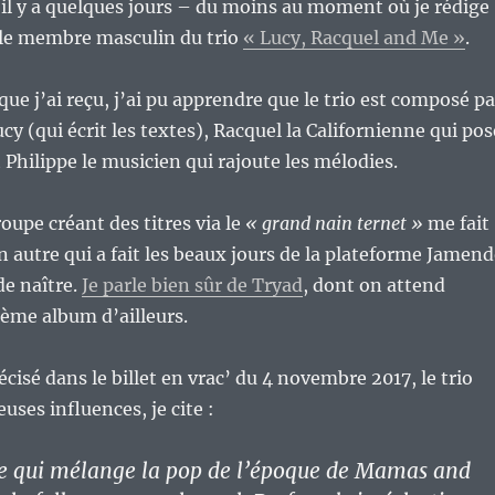
é il y a quelques jours – du moins au moment où je rédige
r le membre masculin du trio
« Lucy, Racquel and Me »
.
que j’ai reçu, j’ai pu apprendre que le trio est composé pa
cy (qui écrit les textes), Racquel la Californienne qui pos
 Philippe le musicien qui rajoute les mélodies.
oupe créant des titres via le
« grand nain ternet »
me fait
 autre qui a fait les beaux jours de la plateforme Jamen
de naître.
Je parle bien sûr de Tryad
, dont on attend
sième album d’ailleurs.
cisé dans le billet en vrac’ du 4 novembre 2017, le trio
ses influences, je cite :
pe qui mélange la pop de l’époque de Mamas and