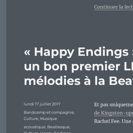
Continuer la lec
« Happy Endings 
un bon premier LP
mélodies à la Bea
Publié
lundi 17 juillet 2017
Et pas uniquemen
le
Catégories
Bandcamp et compagnie
,
de Kingston-up
Culture
,
Musique
Rachel Fee. Une 
Étiquettes
acoustique
,
Beatlesque
,