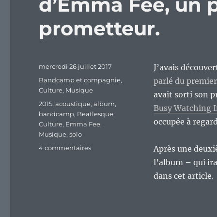
d’Emma Fee, un p
prometteur.
Publié
mercredi 26 juillet 2017
J’avais découve
le
Catégories
Bandcamp et compagnie
,
parlé du premier 
Culture
,
Musique
avait sorti son 
Étiquettes
2015
,
acoustique
,
album
,
Busy Watching I
bandcamp
,
Beatlesque
,
occupée à regard
Culture
,
Emma Fee
,
Musique
,
solo
sur
4 commentaires
Après une deuxiè
« Too
l’album – qui ir
Busy
dans cet article.
Watching
Invisible
Things »
d’Emma