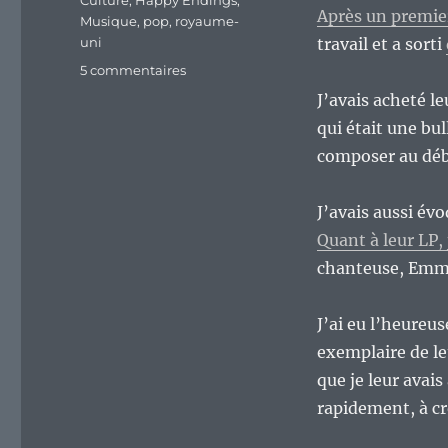
Culture
,
Happy Endings
,
Après un premie
Musique
,
pop
,
royaume-
uni
travail et a sorti
sur
5 commentaires
« Happy
J’avais acheté le
Endings »
qui était une bu
des
Happy
composer au débu
Endings
:
J’avais aussi év
un
bon
Quant à leur LP, 
premier
chanteuse, Emma
LP
pour
les
J’ai eu l’heureus
fans
exemplaire de le
des
que je leur avai
mélodies
à
rapidement, à cr
la
Beatles…