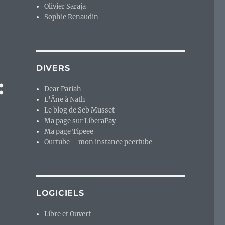
Olivier Saraja
 Fee, un premier album solo prometteur. »
Sophie Renaudin
DIVERS
:
Dear Pariah
L'Âne à Nath
Le blog de Seb Musset
Ma page sur LiberaPay
Ma page Tipeee
Ourtube – mon instance peertube
LOGICIELS
Libre et Ouvert