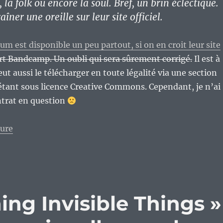
, la folk ou encore la soul. Bref, un brin éclectique.
îner une oreille sur leur site officiel.
um est disponible un peu partout, si on en croit leur site
rt Bandcamp. Un oubli qui sera sûrement corrigé.
Il est à
ut aussi le télécharger en toute légalité via une section
étant sous licence Creative Commons. Cependant, je n’ai
ntrat en question
de « Lucy, Racquel and Me : un premier LP éclectique.
ture
ng Invisible Things »