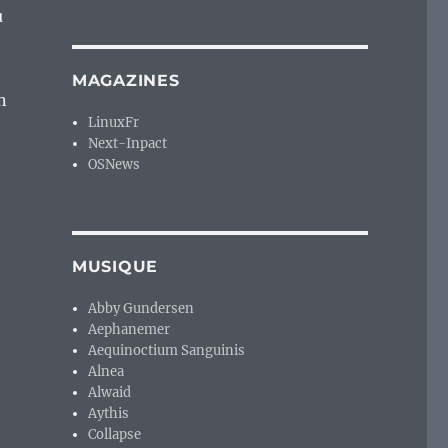
u
MAGAZINES
n
LinuxFr
Next-Inpact
OSNews
MUSIQUE
Abby Gundersen
Aephanemer
Aequinoctium Sanguinis
Alnea
Alwaid
Aythis
Collapse