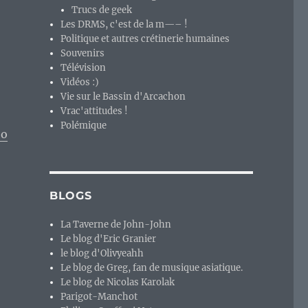
Trucs de geek
Les DRMS, c'est de la m—– !
Politique et autres crétinerie humaines
Souvenirs
Télévision
Vidéos :)
Vie sur le Bassin d'Arcachon
Vrac'attitudes !
Polémique
oo
BLOGS
La Taverne de John-John
Le blog d'Eric Granier
le blog d'Olivyeahh
Le blog de Greg, fan de musique asiatique.
Le blog de Nicolas Karolak
Parigot-Manchot