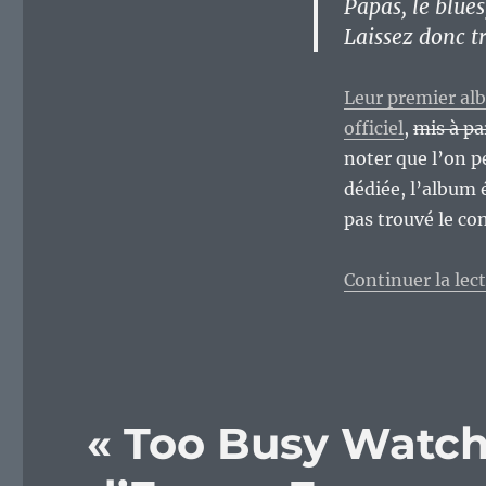
Papas, le blues
Laissez donc tra
Leur premier alb
officiel
,
mis à pa
noter que l’on pe
dédiée, l’album 
pas trouvé le co
Continuer la lec
« Too Busy Watchi