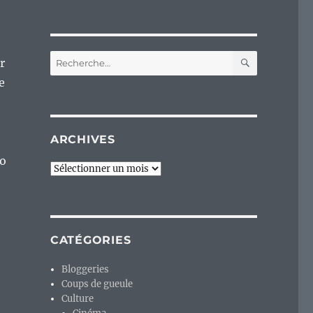
RECHERC
Recherche
r
pour :
e
ARCHIVES
do
Archives
CATÉGORIES
Bloggeries
Coups de gueule
Culture