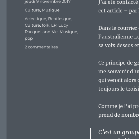
Publié
jeudi 9 novembre 2017
J’ai été contact
le
Catégories
Culture
,
Musique
cet article – pa
Étiquettes
éclectique
,
Beatlesque
,
Culture
,
folk
,
LP
,
Lucy
Dans le courrier 
Racquel and Me
,
Musique
,
l’australienne Lu
pop
sa voix dessus et
sur
2 commentaires
Lucy,
Racquel
Ce principe de gr
and
me souvenir d’un
Me
:
qui venait alors 
un
toujours le troi
premier
LP
éclectique.
Comme je l’ai pré
prend de nombreu
C’est un grou