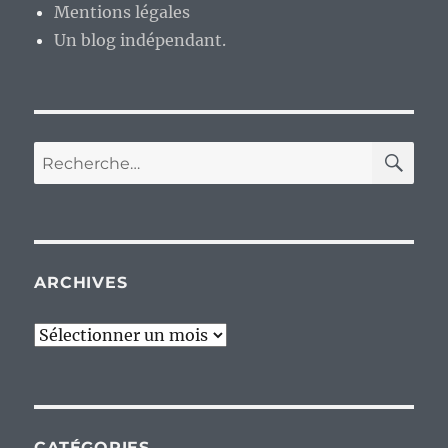
Mentions légales
Un blog indépendant.
RE
Recherche
pour :
ARCHIVES
Archives
CATÉGORIES