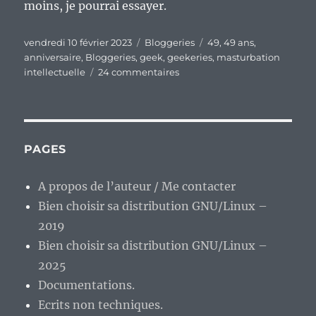
moins, je pourrai essayer.
Publié
Catégories
Étiquettes
vendredi 10 février 2023
Bloggeries
49
,
49 ans
,
le
anniversaire
,
Bloggeries
,
geek
,
geekeries
,
masturbation
sur
intellectuelle
24 commentaires
Un
geek
ne
vieillit
pas,
PAGES
il
monte
A propos de l’auteur / Me contacter
en
Bien choisir sa distribution GNU/Linux –
expérience.
2019
Bien choisir sa distribution GNU/Linux –
2025
Documentations.
Ecrits non techniques.