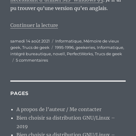
pu trouver qu’une version qu’en anglais.
de « Vieux Geek, épisode 292 : 
Continuer la lecture
Publié
Catégories
samedi 14 août 2021
Informatique
,
Mémoire de vieux
le
Étiquettes
geek
,
Trucs de geek
1995-1996
,
geekeries
,
Informatique
,
intégré bureautique
,
novell
,
PerfectWorks
,
Trucs de geek
sur
5 commentaires
Vieux
Geek,
épisode
292
:
PAGES
PerfectWorks,
le
A propos de l’auteur / Me contacter
concurrent
Bien choisir sa distribution GNU/Linux –
de
MS-
2019
Works
Bien choisir sa distribution GNU/Linux –