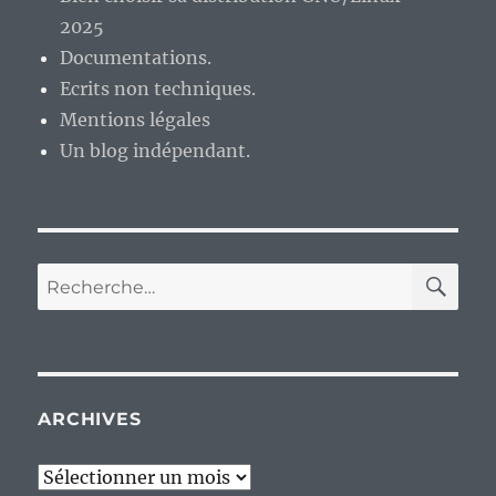
proposé
2025
par
Novell.
Documentations.
Ecrits non techniques.
Mentions légales
Un blog indépendant.
RE
Recherche
pour :
ARCHIVES
Archives